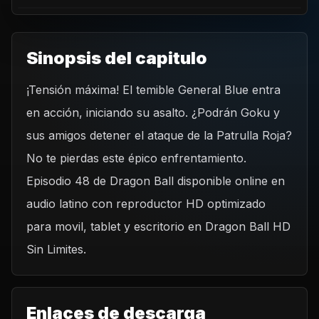
Sinopsis del capitulo
¡Tensión máxima! El temible General Blue entra
REPRODUCIR CAPITULO
en acción, iniciando su asalto. ¿Podrán Goku y
Dragon Ball Capitulo 48: El General Blue empieza a
atacar
sus amigos detener el ataque de la Patrulla Roja?
CARGAR REPRODUCTOR
No te pierdas este épico enfrentamiento.
Episodio 48 de Dragon Ball disponible online en
audio latino con reproductor HD optimizado
para movil, tablet y escritorio en Dragon Ball HD
Sin Limites.
Enlaces de descarga