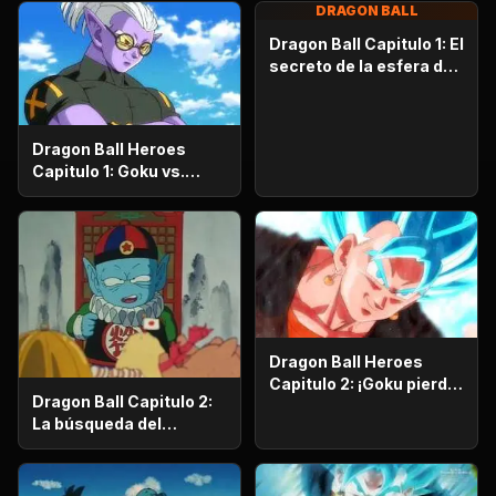
DRAGON BALL
Dragon Ball Capitulo 1: El
secreto de la esfera del
dragón
Dragon Ball Heroes
Capitulo 1: Goku vs.
Goku. Inicia una
apasionante batalla en
la prisión planetaria!
Dragon Ball Heroes
Capitulo 2: ¡Goku pierde
Dragon Ball Capitulo 2:
la razón!, ¡¡El alboroto
La búsqueda del
del saiyajin maligno!!
emperador