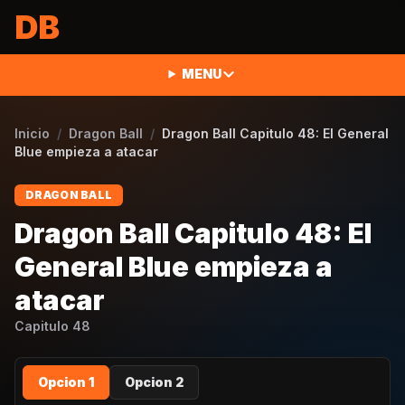
Saltar al contenido
DB
MENU
Inicio
/
Dragon Ball
/
Dragon Ball Capitulo 48: El General
Blue empieza a atacar
DRAGON BALL
Dragon Ball Capitulo 48: El
General Blue empieza a
atacar
Capitulo
48
Opcion 1
Opcion 2