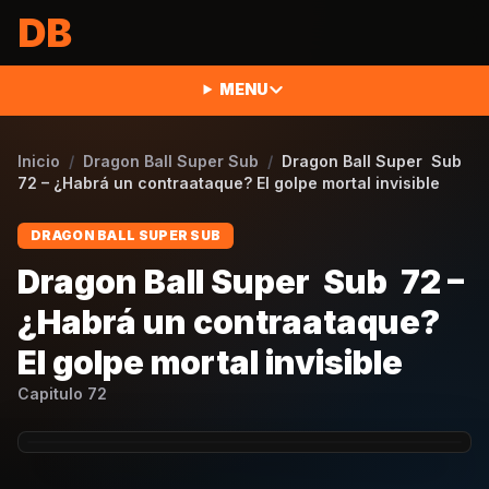
Saltar al contenido
DB
MENU
Inicio
/
Dragon Ball Super Sub
/
Dragon Ball Super Sub
72 – ¿Habrá un contraataque? El golpe mortal invisible
DRAGON BALL SUPER SUB
Dragon Ball Super Sub 72 –
¿Habrá un contraataque?
El golpe mortal invisible
Capitulo
72