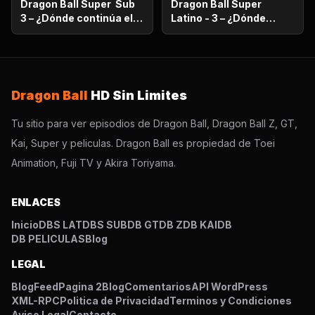
Dragon Ball Super Sub
Dragon Ball Super
3 – ¿Dónde continúa el
Latino - 3 – ¿Dónde
sueño? ¡Encuentra al
continúa el sueño?
Super Saiyajin Dios!
¡Encuentra al Super
Saiyajin Dios!
Dragon Ball
HD Sin Limites
Tu sitio para ver episodios de Dragon Ball, Dragon Ball Z, GT,
Kai, Super y peliculas. Dragon Ball es propiedad de Toei
Animation, Fuji TV y Akira Toriyama.
ENLACES
Inicio
DBS LAT
DBS SUB
DB GT
DB Z
DB KAI
DB
DB PELICULAS
Blog
LEGAL
Blog
Feed
Pagina 2
Blog
Comentarios
API WordPress
XML-RPC
Politica de Privacidad
Terminos y Condiciones
Aviso Legal
Contacto