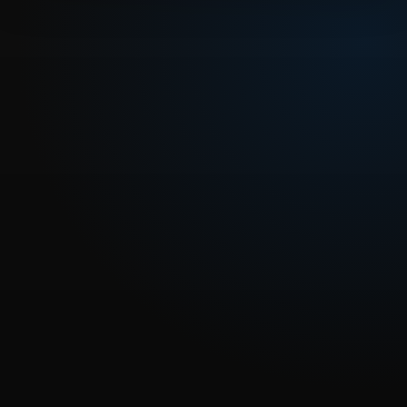
REPRODUCIR CAPITULO
Dragon Ball Super Sub 72 – ¿Habrá un contraataque? El
golpe mortal invisible
CARGAR REPRODUCTOR