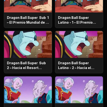
Dragon Ball Super Sub 1
Dragon Ball Super
– El Premio Mundial de la
Latino - 1 – El Premio
Paz ¿Quién se quedará
Mundial de la Paz
con los 100 millones de
¿Quién se quedará con
Zenis?
los 100 millones de
Zenis?
Dragon Ball Super Sub
Dragon Ball Super
2 – Hacia el Resort
Latino - 2 – Hacia el
prometido ¿Vegeta se va
Resort prometido
de viaje familiar?
¿Vegeta se va de viaje
familiar?