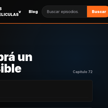
B
v
Blog
Buscar
Buscar episodios
ELICULAS
brá un
ible
Capitulo
72