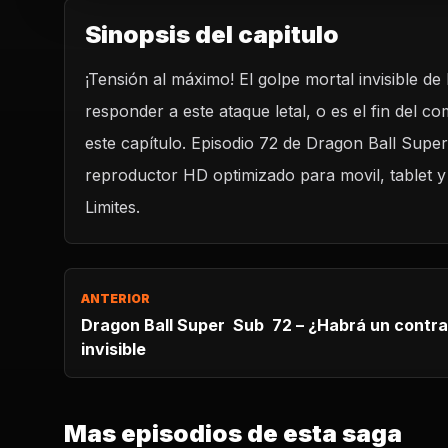
Sinopsis del capitulo
¡Tensión al máximo! El golpe mortal invisible d
REPRODUCIR CAPITU
responder a este ataque letal, o es el fin del 
Dragon Ball Super Latino - 72 – ¿Habrá un contraataque? El
golpe mortal invisible
este capítulo. Episodio 72 de Dragon Ball Super
CARGAR REPRODUCTOR
reproductor HD optimizado para movil, tablet y
Limites.
ANTERIOR
Dragon Ball Super Sub 72 – ¿Habrá un contraataque? El golpe mortal
invisible
Mas episodios de esta saga