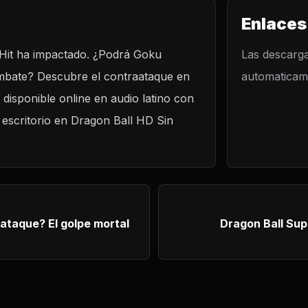
Enlaces
e Hit ha impactado. ¿Podrá Goku
LO
Las descarga
combate? Descubre el contraataque en
automaticame
 disponible online en audio latino con
 escritorio en Dragon Ball HD Sin
Dragon Ball Super Sub 73 – La mala suer