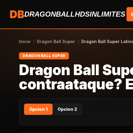
Saltar al contenido
DB
DRAGONBALLHDSINLIMITES
Inicio
/
Dragon Ball Super
/
Dragon Ball Super Latino
DRAGON BALL SUPER
Dragon Ball Supe
contraataque? El
Opcion 1
Opcion 2