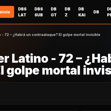
DBS
DBS
DB
DB
DB
D
Inicio
DB
LAT
SUB
GT
Z
KAI
P
 - 72 – ¿Habrá un contraataque? El golpe mortal invisible
r Latino - 72 – ¿Ha
 golpe mortal invis