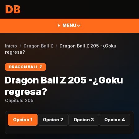
Saltar al contenido
DB
MENU
Inicio
/
Dragon Ball Z
/
Dragon Ball Z 205 -¿Goku
regresa?
DRAGON BALL Z
Dragon Ball Z 205 -¿Goku
regresa?
Capitulo
205
Opcion 1
Opcion 2
Opcion 3
Opcion 4