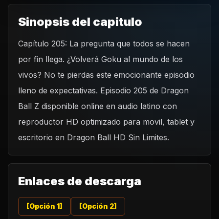
Sinopsis del capitulo
Capítulo 205: La pregunta que todos se hacen
REPRODUCIR CAPITULO
por fin llega. ¿Volverá Goku al mundo de los
Dragon Ball Z 205 -¿Goku regresa?
vivos? No te pierdas este emocionante episodio
CARGAR REPRODUCTOR
lleno de expectativas. Episodio 205 de Dragon
Ball Z disponible online en audio latino con
reproductor HD optimizado para movil, tablet y
escritorio en Dragon Ball HD Sin Limites.
Enlaces de descarga
[Opción 1]
[Opción 2]