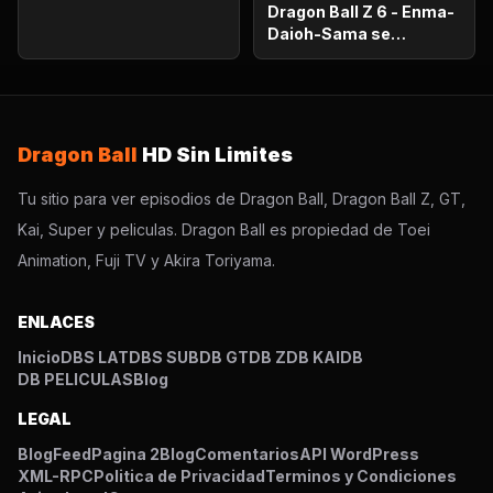
oportunidad!.
Dragon Ball Z 6 - Enma-
Daioh-Sama se
sorprende. Habrá que
luchar en el otro
mundo?
Dragon Ball
HD Sin Limites
Tu sitio para ver episodios de Dragon Ball, Dragon Ball Z, GT,
Kai, Super y peliculas. Dragon Ball es propiedad de Toei
Animation, Fuji TV y Akira Toriyama.
ENLACES
Inicio
DBS LAT
DBS SUB
DB GT
DB Z
DB KAI
DB
DB PELICULAS
Blog
LEGAL
Blog
Feed
Pagina 2
Blog
Comentarios
API WordPress
XML-RPC
Politica de Privacidad
Terminos y Condiciones