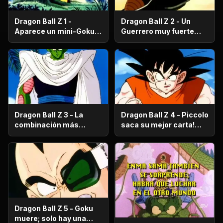
Dragon Ball Z 1 -
Dragon Ball Z 2 - Un
Aparece un mini-Goku,
Guerrero muy fuerte
su nombre es Gohan.
con antecedentes
históricos; se trata del
hermano mayor de
Goku.
Dragon Ball Z 3 - La
Dragon Ball Z 4 - Piccolo
combinación más
saca su mejor carta!
fuerte de este Mundo.
Gohan, un niño llorón.
Dragon Ball Z 5 - Goku
muere; solo hay una