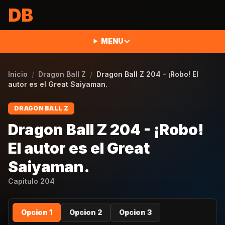
Saltar al contenido
DB
MENU
Inicio
/
Dragon Ball Z
/
Dragon Ball Z 204 - ¡Robo! El
autor es el Great Saiyaman.
DRAGON BALL Z
Dragon Ball Z 204 - ¡Robo!
El autor es el Great
Saiyaman.
Capitulo
204
Opcion 1
Opcion 2
Opcion 3