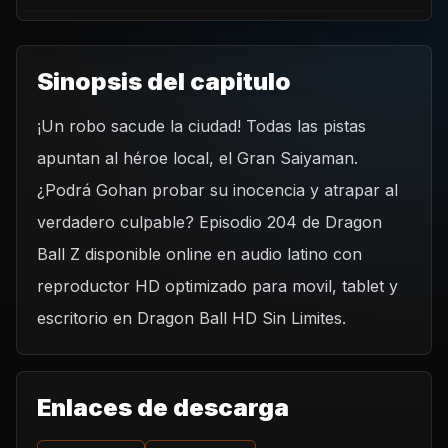
Sinopsis del capitulo
¡Un robo sacude la ciudad! Todas las pistas
REPRODUCIR CAPITULO
apuntan al héroe local, el Gran Saiyaman.
Dragon Ball Z 204 - ¡Robo! El autor es el Great Saiyaman.
¿Podrá Gohan probar su inocencia y atrapar al
CARGAR REPRODUCTOR
verdadero culpable? Episodio 204 de Dragon
Ball Z disponible online en audio latino con
reproductor HD optimizado para movil, tablet y
escritorio en Dragon Ball HD Sin Limites.
Enlaces de descarga