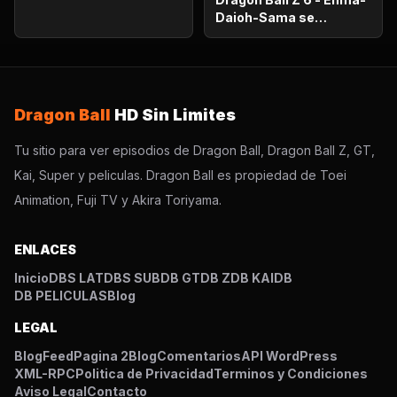
Daioh-Sama se
sorprende. Habrá que
luchar en el otro
mundo?
Dragon Ball
HD Sin Limites
Tu sitio para ver episodios de Dragon Ball, Dragon Ball Z, GT,
Kai, Super y peliculas. Dragon Ball es propiedad de Toei
Animation, Fuji TV y Akira Toriyama.
ENLACES
Inicio
DBS LAT
DBS SUB
DB GT
DB Z
DB KAI
DB
DB PELICULAS
Blog
LEGAL
Blog
Feed
Pagina 2
Blog
Comentarios
API WordPress
XML-RPC
Politica de Privacidad
Terminos y Condiciones
Aviso Legal
Contacto