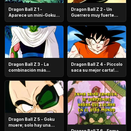
Dragon Ball Z 1 -
Dragon Ball Z 2 - Un
Aparece un mini-Goku,
Guerrero muy fuerte
su nombre es Gohan.
con antecedentes
históricos; se trata del
hermano mayor de
Goku.
Dragon Ball Z 3 - La
Dragon Ball Z 4 - Piccolo
combinación más
saca su mejor carta!
fuerte de este Mundo.
Gohan, un niño llorón.
Dragon Ball Z 5 - Goku
muere; solo hay una
oportunidad!.
Dragon Ball Z 6 - Enma-