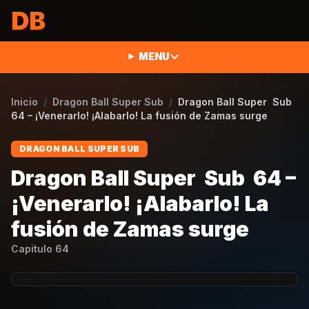
Saltar al contenido
DB
MENU
Inicio
/
Dragon Ball Super Sub
/
Dragon Ball Super Sub
64 – ¡Venerarlo! ¡Alabarlo! La fusión de Zamas surge
DRAGON BALL SUPER SUB
Dragon Ball Super Sub 64 –
¡Venerarlo! ¡Alabarlo! La
fusión de Zamas surge
Capitulo
64