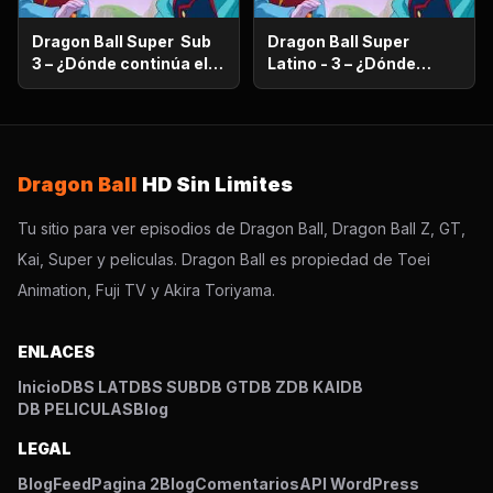
Dragon Ball Super Sub
Dragon Ball Super
3 – ¿Dónde continúa el
Latino - 3 – ¿Dónde
sueño? ¡Encuentra al
continúa el sueño?
Super Saiyajin Dios!
¡Encuentra al Super
Saiyajin Dios!
Dragon Ball
HD Sin Limites
Tu sitio para ver episodios de Dragon Ball, Dragon Ball Z, GT,
Kai, Super y peliculas. Dragon Ball es propiedad de Toei
Animation, Fuji TV y Akira Toriyama.
ENLACES
Inicio
DBS LAT
DBS SUB
DB GT
DB Z
DB KAI
DB
DB PELICULAS
Blog
LEGAL
Blog
Feed
Pagina 2
Blog
Comentarios
API WordPress