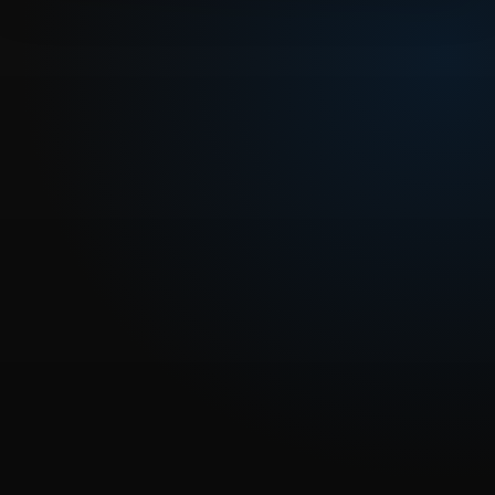
REPRODUCIR CAPITULO
Dragon Ball Super Sub 64 – ¡Venerarlo! ¡Alabarlo! La
fusión de Zamas surge
CARGAR REPRODUCTOR