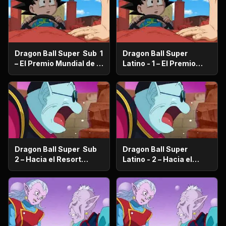
Dragon Ball Super Sub 1
Dragon Ball Super
– El Premio Mundial de la
Latino - 1 – El Premio
Paz ¿Quién se quedará
Mundial de la Paz
con los 100 millones de
¿Quién se quedará con
Zenis?
los 100 millones de
Zenis?
Dragon Ball Super Sub
Dragon Ball Super
2 – Hacia el Resort
Latino - 2 – Hacia el
prometido ¿Vegeta se va
Resort prometido
de viaje familiar?
¿Vegeta se va de viaje
familiar?