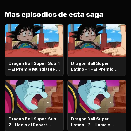
Mas episodios de esta saga
Dragon Ball Super Sub 1
Dragon Ball Super
– El Premio Mundial de la
Latino - 1 – El Premio
Paz ¿Quién se quedará
Mundial de la Paz
con los 100 millones de
¿Quién se quedará con
Zenis?
los 100 millones de
Zenis?
Dragon Ball Super Sub
Dragon Ball Super
2 – Hacia el Resort
Latino - 2 – Hacia el
prometido ¿Vegeta se va
Resort prometido