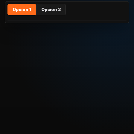
Opcion 1
Opcion 2
REPRODUCIR CAPITULO
Dragon Ball Super Latino - 90 – ¡Observa el muro que
tienes que superar! Goku Vs. Gohan
CARGAR REPRODUCTOR