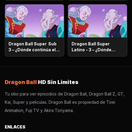
de viaje familiar?
¿Vegeta se va de viaje
familiar?
Dragon Ball Super Sub
Dragon Ball Super
3 – ¿Dónde continúa el
Latino - 3 – ¿Dónde
sueño? ¡Encuentra al
continúa el sueño?
Super Saiyajin Dios!
¡Encuentra al Super
Saiyajin Dios!
Dragon Ball
HD Sin Limites
Tu sitio para ver episodios de Dragon Ball, Dragon Ball Z, GT,
Kai, Super y peliculas. Dragon Ball es propiedad de Toei
Animation, Fuji TV y Akira Toriyama.
ENLACES