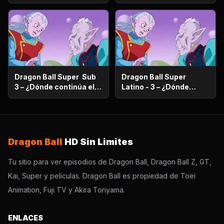
prometido ¿Vegeta se va
Resort prometido
de viaje familiar?
¿Vegeta se va de viaje
familiar?
Dragon Ball Super Sub
Dragon Ball Super
3 – ¿Dónde continúa el
Latino - 3 – ¿Dónde
sueño? ¡Encuentra al
continúa el sueño?
Super Saiyajin Dios!
¡Encuentra al Super
Saiyajin Dios!
Dragon Ball
HD Sin Limites
Tu sitio para ver episodios de Dragon Ball, Dragon Ball Z, GT,
Kai, Super y peliculas. Dragon Ball es propiedad de Toei
Animation, Fuji TV y Akira Toriyama.
ENLACES