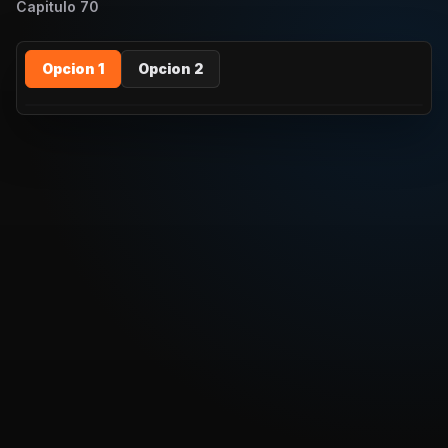
Capitulo
70
Opcion 1
Opcion 2
REPRODUCIR CAPITULO
Dragon Ball Super Latino - 70 – El desafio de Champa
¡Esta vez nos enfrentaremos en un juego de baseball!
CARGAR REPRODUCTOR