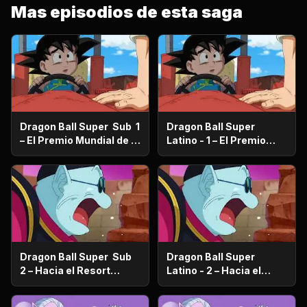
Mas episodios de esta saga
Dragon Ball Super Sub 1
Dragon Ball Super
– El Premio Mundial de la
Latino - 1 – El Premio
Paz ¿Quién se quedará
Mundial de la Paz
con los 100 millones de
¿Quién se quedará con
Zenis?
los 100 millones de
Zenis?
Dragon Ball Super Sub
Dragon Ball Super
2 – Hacia el Resort
Latino - 2 – Hacia el
prometido ¿Vegeta se va
Resort prometido
de viaje familiar?
¿Vegeta se va de viaje