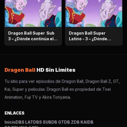
familiar?
Dragon Ball Super Sub
Dragon Ball Super
3 – ¿Dónde continúa el
Latino - 3 – ¿Dónde
sueño? ¡Encuentra al
continúa el sueño?
Super Saiyajin Dios!
¡Encuentra al Super
Saiyajin Dios!
Dragon Ball
HD Sin Limites
Tu sitio para ver episodios de Dragon Ball, Dragon Ball Z, GT,
Kai, Super y peliculas. Dragon Ball es propiedad de Toei
Animation, Fuji TV y Akira Toriyama.
ENLACES
Inicio
DBS LAT
DBS SUB
DB GT
DB Z
DB KAI
DB