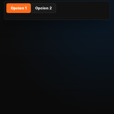
Opcion 1
Opcion 2
REPRODUCIR CAPITULO
Dragon Ball Super Latino - 54 – ¡Los herederos de la
sangre Saiyajin! La decisión de Trunks
CARGAR REPRODUCTOR