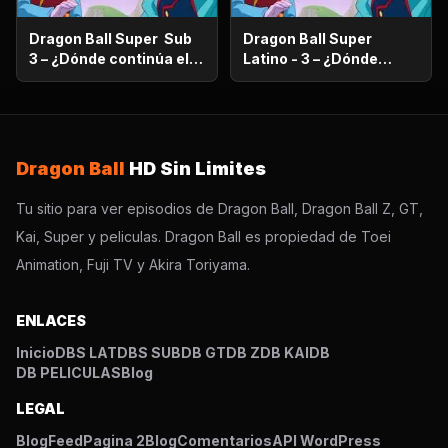
Dragon Ball Super Sub
Dragon Ball Super
3 – ¿Dónde continúa el
Latino - 3 – ¿Dónde
sueño? ¡Encuentra al
continúa el sueño?
Super Saiyajin Dios!
¡Encuentra al Super
Saiyajin Dios!
Dragon Ball
HD Sin Limites
Tu sitio para ver episodios de Dragon Ball, Dragon Ball Z, GT,
Kai, Super y peliculas. Dragon Ball es propiedad de Toei
Animation, Fuji TV y Akira Toriyama.
ENLACES
Inicio
DBS LAT
DBS SUB
DB GT
DB Z
DB KAI
DB
DB PELICULAS
Blog
LEGAL
Blog
Feed
Pagina 2
Blog
Comentarios
API WordPress