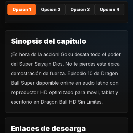
Opcion 1
Opcion 2
Opcion 3
Opcion 4
Sinopsis del capitulo
¡Es hora de la acción! Goku desata todo el poder
REPRODUCIR CAPITULO
del Super Saiyajin Dios. No te pierdas esta épica
Dragon Ball Super Latino - 10 – ¡Enséñales tu poder Goku!
El poder del Super Saiyajin Dios
demostración de fuerza. Episodio 10 de Dragon
CARGAR REPRODUCTOR
Ball Super disponible online en audio latino con
reproductor HD optimizado para movil, tablet y
escritorio en Dragon Ball HD Sin Limites.
Enlaces de descarga