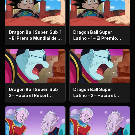
Dragon Ball Super Sub 1
Dragon Ball Super
– El Premio Mundial de la
Latino - 1 – El Premio
Paz ¿Quién se quedará
Mundial de la Paz
con los 100 millones de
¿Quién se quedará con
Zenis?
los 100 millones de
Zenis?
Dragon Ball Super Sub
Dragon Ball Super
2 – Hacia el Resort
Latino - 2 – Hacia el
prometido ¿Vegeta se va
Resort prometido
de viaje familiar?
¿Vegeta se va de viaje
familiar?