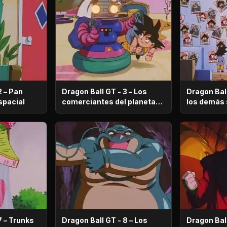
2 – Pan
Dragon Ball GT - 3 – Los
Dragon Ball
 en la nave espacial
comerciantes del planeta
los demás se convier
Imega
criminales
7 – Trunks
Dragon Ball GT - 8 – Los
Dragon Ball