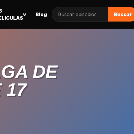
B
v
Blog
Buscar
Buscar episodios
ELICULAS
AGA DE
 17