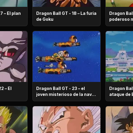
7 – El plan
Dragon Ball GT - 18 – La furia
Dragon Ball
de Goku
2 – El
Dragon Ball GT - 23 – el
Dragon Ball
joven misterioso de la nave
ataque de 
naufragada