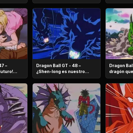
fierno
47 –
Dragon Ball GT - 48 –
Dragon Ball
¿Shen-long es nuestro
dragón que pel
o enemigo
enemigo?
manera dif