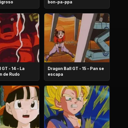
ligroso
bon-pa-ppa
 GT - 14 – La
Dragon Ball GT - 15 – Pan se
destrucción de Rudo
escapa