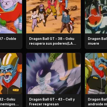
37 – Doble
Dragon Ball GT - 38 – Goku
Dragon Ball
recupera sus poderes(LA
muere
RED 9)
42 – Goku
Dragon Ball GT - 43 – Cell y
Dragon Ball
Freezer regresan