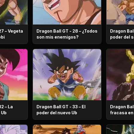
27 – Vegeta
Dragon Ball GT - 28 – ¿Todos
Dragon Ball
r Bebi
son mis enemigos?
poder del supersaiyajin 3 es
derrotado
32 – La
Dragon Ball GT - 33 – El
Dragon Bal
ero Ub
poder del nuevo Ub
fracasa en
transform