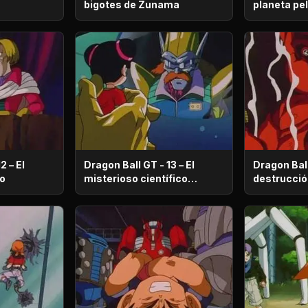
bigotes de Zunama
planeta pe
2 – El
Dragon Ball GT - 13 – El
Dragon Ball
Rudo
misterioso científico
llamado Myu