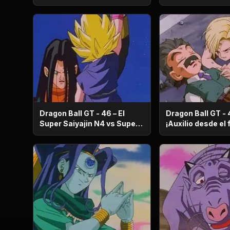
poderosos del in
Dragon Ball GT - 46 – El
Dragon Ball GT - 
Super Saiyajin N4 vs Super
¡Auxilio desde el futuro!
Numero 17
Aparece un nuev
oscuro