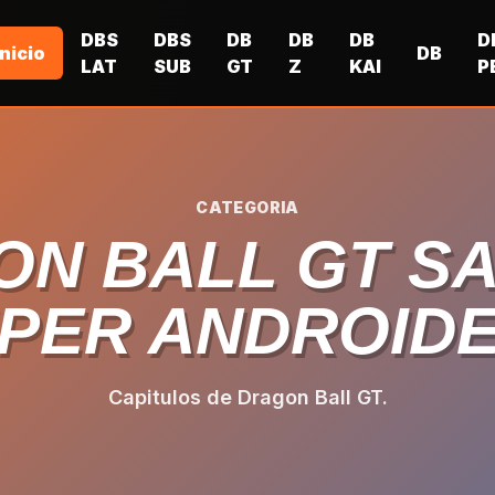
DBS
DBS
DB
DB
DB
D
Inicio
DB
LAT
SUB
GT
Z
KAI
P
CATEGORIA
N BALL GT S
PER ANDROIDE
Capitulos de Dragon Ball GT.