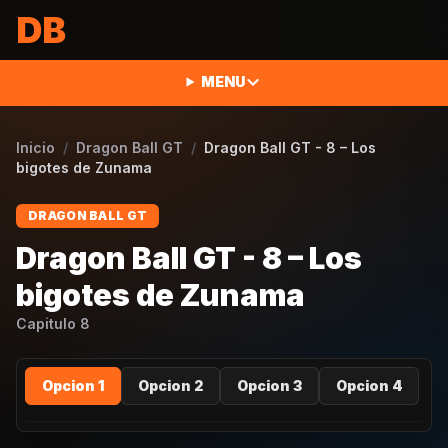
Saltar al contenido
DB
MENU
Inicio
/
Dragon Ball GT
/
Dragon Ball GT - 8 – Los
bigotes de Zunama
DRAGON BALL GT
Dragon Ball GT - 8 – Los
bigotes de Zunama
Capitulo
8
Opcion 1
Opcion 2
Opcion 3
Opcion 4