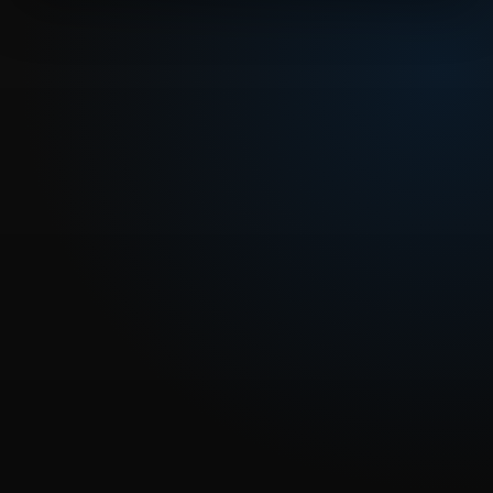
REPRODUCIR CAPITULO
Dragon Ball GT - 8 – Los bigotes de Zunama
CARGAR REPRODUCTOR