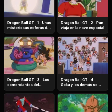
Dragon Ball GT - 1 – Unas
Dragon Ball GT - 2 – Pan
misteriosas esferas de
viaja en la nave espacial
dragón aparecen
Dragon Ball GT - 3 – Los
Dragon Ball GT - 4 –
comerciantes del
Goku y los demás se
planeta Imega
convierten en
criminales