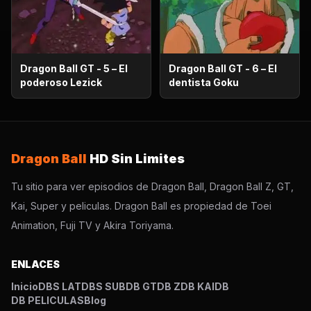
Dragon Ball GT - 5 – El
Dragon Ball GT - 6 – El
poderoso Lezick
dentista Goku
Dragon Ball
HD Sin Limites
Tu sitio para ver episodios de Dragon Ball, Dragon Ball Z, GT,
Kai, Super y peliculas. Dragon Ball es propiedad de Toei
Animation, Fuji TV y Akira Toriyama.
ENLACES
Inicio
DBS LAT
DBS SUB
DB GT
DB Z
DB KAI
DB
DB PELICULAS
Blog