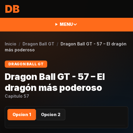
Saltar al contenido
DB
MENU
Inicio
/
Dragon Ball GT
/
Dragon Ball GT - 57 – El dragón
más poderoso
DRAGON BALL GT
Dragon Ball GT - 57 – El
dragón más poderoso
Capitulo
57
Opcion 1
Opcion 2