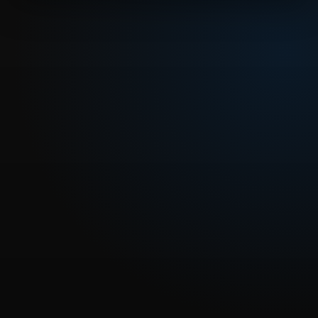
REPRODUCIR CAPITULO
Dragon Ball GT - 57 – El dragón más poderoso
CARGAR REPRODUCTOR