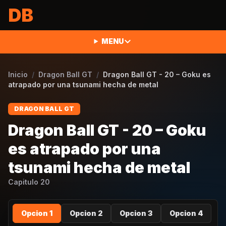
Saltar al contenido
DB
MENU
Inicio
/
Dragon Ball GT
/
Dragon Ball GT - 20 – Goku es
atrapado por una tsunami hecha de metal
DRAGON BALL GT
Dragon Ball GT - 20 – Goku
es atrapado por una
tsunami hecha de metal
Capitulo
20
Opcion 1
Opcion 2
Opcion 3
Opcion 4