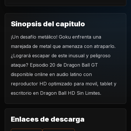
Sinopsis del capitulo
¡Un desafío metálico! Goku enfrenta una
REPRODUCIR CAPITULO
marejada de metal que amenaza con atraparlo.
Dragon Ball GT - 20 – Goku es atrapado por una tsunami
hecha de metal
¿Logrará escapar de este inusual y peligroso
CARGAR REPRODUCTOR
ataque? Episodio 20 de Dragon Ball GT
disponible online en audio latino con
reproductor HD optimizado para movil, tablet y
escritorio en Dragon Ball HD Sin Limites.
Enlaces de descarga