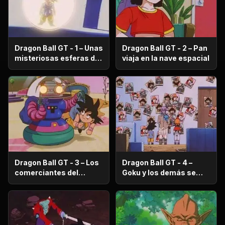
Dragon Ball GT - 1 – Unas
Dragon Ball GT - 2 – Pan
misteriosas esferas de
viaja en la nave espacial
dragón aparecen
Dragon Ball GT - 3 – Los
Dragon Ball GT - 4 –
comerciantes del
Goku y los demás se
planeta Imega
convierten en
criminales