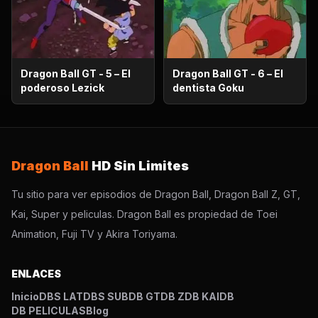
Dragon Ball GT - 5 – El
Dragon Ball GT - 6 – El
poderoso Lezick
dentista Goku
Dragon Ball
HD Sin Limites
Tu sitio para ver episodios de Dragon Ball, Dragon Ball Z, GT,
Kai, Super y peliculas. Dragon Ball es propiedad de Toei
Animation, Fuji TV y Akira Toriyama.
ENLACES
Inicio
DBS LAT
DBS SUB
DB GT
DB Z
DB KAI
DB
DB PELICULAS
Blog