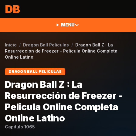
Saltar al contenido
DB
MENU
Inicio
/
Dragon Ball Peliculas
/
Dragon Ball Z : La
Resurrección de Freezer - Pelicula Online Completa
Online Latino
DRAGON BALL PELICULAS
Dragon Ball Z : La
Resurrección de Freezer -
Pelicula Online Completa
Online Latino
Capitulo
1065