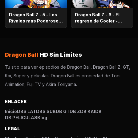
Dragon Ball Z - 5 - Los
Dragon Ball Z - 6 - El
Rivales mas Poderosos
regreso de Cooler -
-Pelicula Online Audio
Pelicula Online Audio
Latino En Linea
Latino En Linea
Dragon Ball
HD Sin Limites
Tu sitio para ver episodios de Dragon Ball, Dragon Ball Z, GT,
Kai, Super y peliculas. Dragon Ball es propiedad de Toei
Animation, Fuji TV y Akira Toriyama.
ENLACES
Inicio
DBS LAT
DBS SUB
DB GT
DB Z
DB KAI
DB
DB PELICULAS
Blog
LEGAL