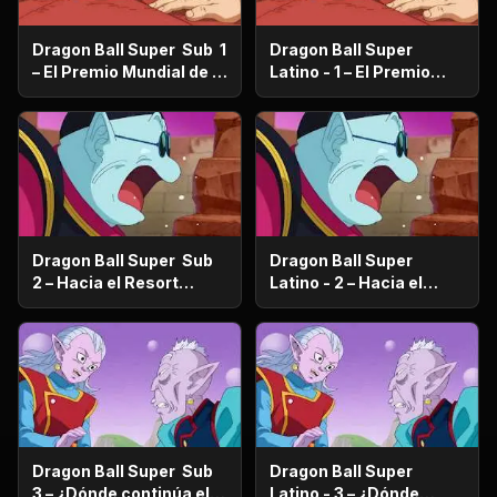
Dragon Ball Super Sub 1
Dragon Ball Super
– El Premio Mundial de la
Latino - 1 – El Premio
Paz ¿Quién se quedará
Mundial de la Paz
con los 100 millones de
¿Quién se quedará con
Zenis?
los 100 millones de
Zenis?
Dragon Ball Super Sub
Dragon Ball Super
2 – Hacia el Resort
Latino - 2 – Hacia el
prometido ¿Vegeta se va
Resort prometido
de viaje familiar?
¿Vegeta se va de viaje
familiar?
Dragon Ball Super Sub
Dragon Ball Super
3 – ¿Dónde continúa el
Latino - 3 – ¿Dónde