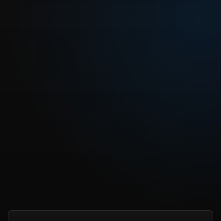
REPRODUCIR CAPITULO
Dragon Ball Super: Super Hero Latino Online Pelicula
CARGAR REPRODUCTOR