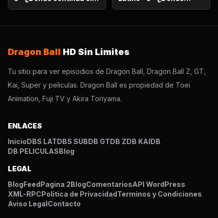
sueño? ¡Encuentra al
continúa el sueño?
Super Saiyajin Dios!
¡Encuentra al Super
Saiyajin Dios!
Dragon Ball
HD Sin Limites
Tu sitio para ver episodios de Dragon Ball, Dragon Ball Z, GT,
Kai, Super y peliculas. Dragon Ball es propiedad de Toei
Animation, Fuji TV y Akira Toriyama.
ENLACES
Inicio
DBS LAT
DBS SUB
DB GT
DB Z
DB KAI
DB
DB PELICULAS
Blog
LEGAL
Blog
Feed
Pagina 2
Blog
Comentarios
API WordPress
XML-RPC
Politica de Privacidad
Terminos y Condiciones
Aviso Legal
Contacto