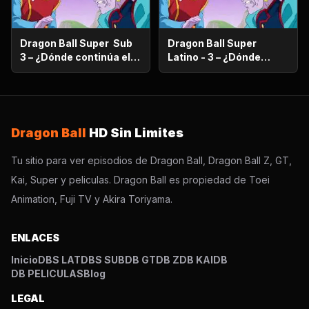
Dragon Ball Super Sub
Dragon Ball Super
3 – ¿Dónde continúa el
Latino - 3 – ¿Dónde
sueño? ¡Encuentra al
continúa el sueño?
Super Saiyajin Dios!
¡Encuentra al Super
Saiyajin Dios!
Dragon Ball
HD Sin Limites
Tu sitio para ver episodios de Dragon Ball, Dragon Ball Z, GT,
Kai, Super y peliculas. Dragon Ball es propiedad de Toei
Animation, Fuji TV y Akira Toriyama.
ENLACES
Inicio
DBS LAT
DBS SUB
DB GT
DB Z
DB KAI
DB
DB PELICULAS
Blog
LEGAL