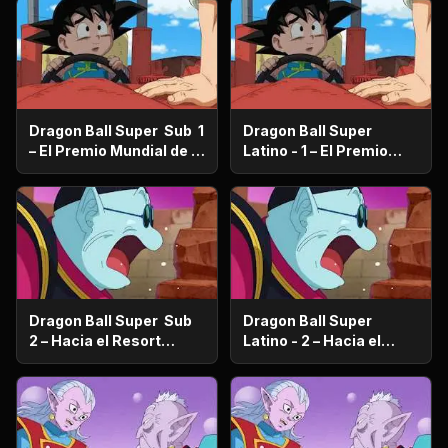
Dragon Ball Super Sub 1
Dragon Ball Super
– El Premio Mundial de la
Latino - 1 – El Premio
Paz ¿Quién se quedará
Mundial de la Paz
con los 100 millones de
¿Quién se quedará con
Zenis?
los 100 millones de
Zenis?
Dragon Ball Super Sub
Dragon Ball Super
2 – Hacia el Resort
Latino - 2 – Hacia el
prometido ¿Vegeta se va
Resort prometido
de viaje familiar?
¿Vegeta se va de viaje
familiar?