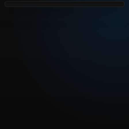
REPRODUCIR CAPITULO
Dragon Ball Super Sub 61 – La ambición de Zamas ¡El
terrible plan de cero humanos!
CARGAR REPRODUCTOR