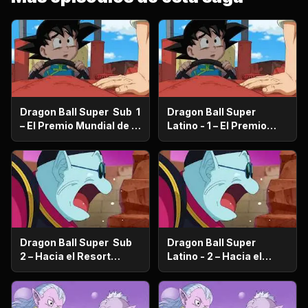
Dragon Ball Super Sub 1
Dragon Ball Super
– El Premio Mundial de la
Latino - 1 – El Premio
Paz ¿Quién se quedará
Mundial de la Paz
con los 100 millones de
¿Quién se quedará con
Zenis?
los 100 millones de
Zenis?
Dragon Ball Super Sub
Dragon Ball Super
2 – Hacia el Resort
Latino - 2 – Hacia el
prometido ¿Vegeta se va
Resort prometido
de viaje familiar?
¿Vegeta se va de viaje
familiar?