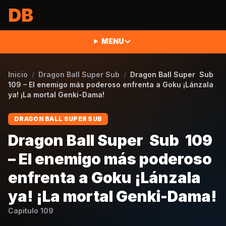
Saltar al contenido
DB
MENU
Inicio
/
Dragon Ball Super Sub
/
Dragon Ball Super Sub
109 – El enemigo más poderoso enfrenta a Goku ¡Lánzala
ya! ¡La mortal Genki-Dama!
DRAGON BALL SUPER SUB
Dragon Ball Super Sub 109
– El enemigo más poderoso
enfrenta a Goku ¡Lánzala
ya! ¡La mortal Genki-Dama!
Capitulo
109