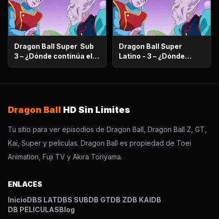
Dragon Ball Super Sub
Dragon Ball Super
3 – ¿Dónde continúa el
Latino - 3 – ¿Dónde
sueño? ¡Encuentra al
continúa el sueño?
Super Saiyajin Dios!
¡Encuentra al Super
Saiyajin Dios!
Dragon Ball
HD Sin Limites
Tu sitio para ver episodios de Dragon Ball, Dragon Ball Z, GT,
Kai, Super y peliculas. Dragon Ball es propiedad de Toei
Animation, Fuji TV y Akira Toriyama.
ENLACES
Inicio
DBS LAT
DBS SUB
DB GT
DB Z
DB KAI
DB
DB PELICULAS
Blog