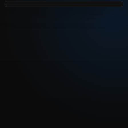
REPRODUCIR CAPITULO
Dragon Ball Super Sub 109 – El enemigo más poderoso
enfrenta a Goku ¡Lánzala ya! ¡La mortal Genki-Dama!
CARGAR REPRODUCTOR