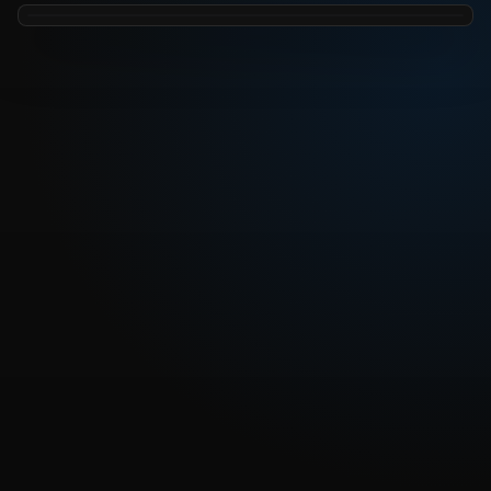
REPRODUCIR CAPITULO
Dragon Ball Super Sub 116 – Los signos de un regreso ¡La
explosión del Instinto Supremo!
CARGAR REPRODUCTOR