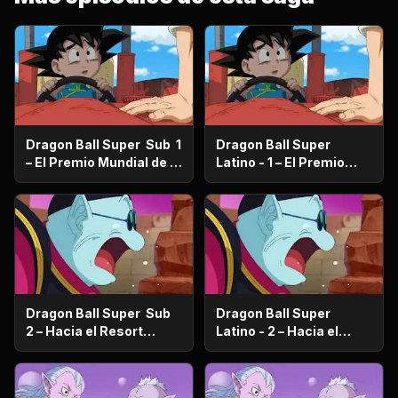
Dragon Ball Super Sub 1
Dragon Ball Super
– El Premio Mundial de la
Latino - 1 – El Premio
Paz ¿Quién se quedará
Mundial de la Paz
con los 100 millones de
¿Quién se quedará con
Zenis?
los 100 millones de
Zenis?
Dragon Ball Super Sub
Dragon Ball Super
2 – Hacia el Resort
Latino - 2 – Hacia el
prometido ¿Vegeta se va
Resort prometido
de viaje familiar?
¿Vegeta se va de viaje
familiar?