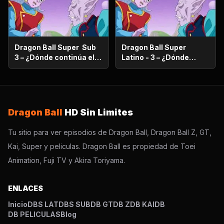
Dragon Ball Super Sub
Dragon Ball Super
3 – ¿Dónde continúa el
Latino - 3 – ¿Dónde
sueño? ¡Encuentra al
continúa el sueño?
Super Saiyajin Dios!
¡Encuentra al Super
Saiyajin Dios!
Dragon Ball
HD Sin Limites
Tu sitio para ver episodios de Dragon Ball, Dragon Ball Z, GT,
Kai, Super y peliculas. Dragon Ball es propiedad de Toei
Animation, Fuji TV y Akira Toriyama.
ENLACES
Inicio
DBS LAT
DBS SUB
DB GT
DB Z
DB KAI
DB
DB PELICULAS
Blog