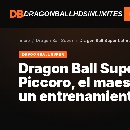
Saltar al contenido
DB
DRAGONBALLHDSINLIMITES
Inicio
/
Dragon Ball Super
/
Dragon Ball Super Latin
DRAGON BALL SUPER
Dragon Ball Supe
Piccoro, el maes
un entrenamien