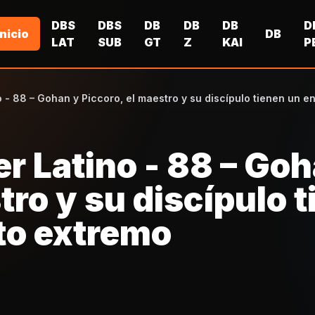
DBS
DBS
DB
DB
DB
D
Inicio
DB
LAT
SUB
GT
Z
KAI
P
o - 88 – Gohan y Piccoro, el maestro y su discípulo tienen un 
r Latino - 88 – Go
tro y su discípulo 
to extremo