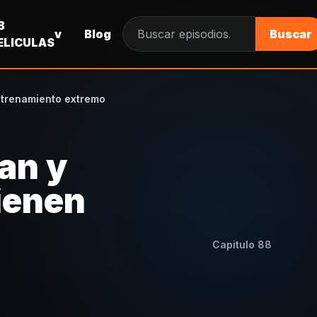
B
v
Blog
Buscar
Buscar episodios
ELICULAS
entrenamiento extremo
han y
tienen
Capitulo
88