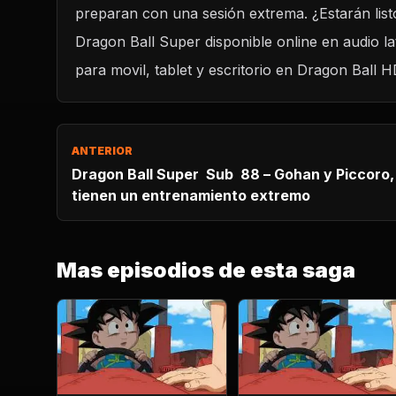
preparan con una sesión extrema. ¿Estarán list
Dragon Ball Super Latino - 88 – Gohan y Piccoro, el maestro y
su discípulo tienen un entrenamiento e
Dragon Ball Super disponible online en audio l
CARGAR REPRODUCTOR
para movil, tablet y escritorio en Dragon Ball H
ANTERIOR
Dragon Ball Super Sub 88 – Gohan y Piccoro, el maestro y su discípulo
tienen un entrenamiento extremo
Mas episodios de esta saga