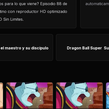
os para lo que viene? Episodio 88 de
automaticame
xtremo
atino con reproductor HD optimizado
D Sin Limites.
Dragon Ball Super Sub 89 – ¡Una belleza enigmática! ¿Los D