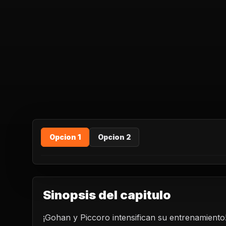
Opcion 1
Opcion 2
Sinopsis del capitulo
¡Gohan y Piccoro intensifican su entrenamiento!
REPRODUCIR CAPITU