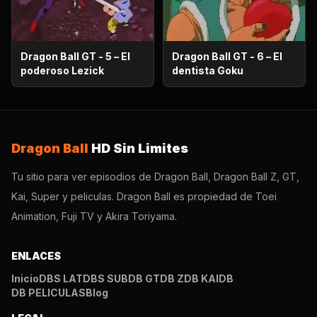
Dragon Ball GT - 5 – El
Dragon Ball GT - 6 – El
poderoso Lezick
dentista Goku
Dragon Ball
HD Sin Limites
Tu sitio para ver episodios de Dragon Ball, Dragon Ball Z, GT,
Kai, Super y peliculas. Dragon Ball es propiedad de Toei
Animation, Fuji TV y Akira Toriyama.
ENLACES
Inicio
DBS LAT
DBS SUB
DB GT
DB Z
DB KAI
DB
DB PELICULAS
Blog