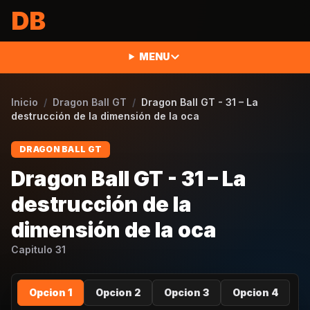
Saltar al contenido
DB
MENU
Inicio
/
Dragon Ball GT
/
Dragon Ball GT - 31 – La
destrucción de la dimensión de la oca
DRAGON BALL GT
Dragon Ball GT - 31 – La
destrucción de la
dimensión de la oca
Capitulo
31
Opcion 1
Opcion 2
Opcion 3
Opcion 4