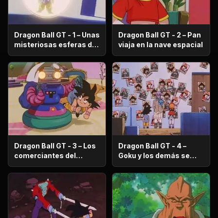
Dragon Ball GT - 1 – Unas
Dragon Ball GT - 2 – Pan
misteriosas esferas de
viaja en la nave espacial
dragón aparecen
Dragon Ball GT - 3 – Los
Dragon Ball GT - 4 –
comerciantes del
Goku y los demás se
planeta Imega
convierten en
criminales