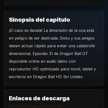
Sinopsis del capitulo
¡El caos se desata! La dimensión de la oca está
REPRODUCIR CAPITULO
en peligro de ser destruida. Goku y sus amigos
Dragon Ball GT - 31 – La destrucción de la dimensión de
la oca
deben actuar rápido para evitar una catástrofe
CARGAR REPRODUCTOR
dimensional. Episodio 31 de Dragon Ball GT
disponible online en audio latino con
reproductor HD optimizado para movil, tablet y
escritorio en Dragon Ball HD Sin Limites.
Enlaces de descarga