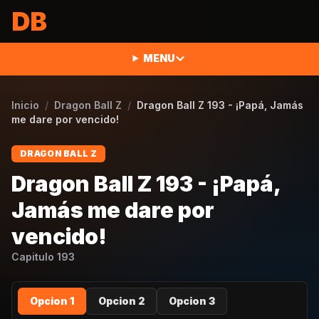
Saltar al contenido
DB
MENU
Inicio
/
Dragon Ball Z
/
Dragon Ball Z 193 - ¡Papá, Jamás
me dare por vencido!
DRAGON BALL Z
Dragon Ball Z 193 - ¡Papá,
Jamás me dare por
vencido!
Capitulo
193
Opcion 1
Opcion 2
Opcion 3