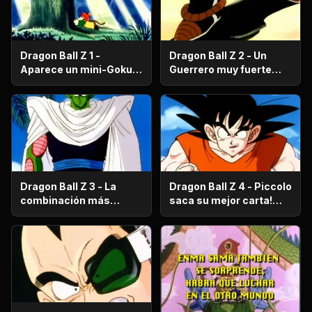
Dragon Ball Z 1 -
Dragon Ball Z 2 - Un
Aparece un mini-Goku,
Guerrero muy fuerte
su nombre es Gohan.
con antecedentes
históricos; se trata del
hermano mayor de
Goku.
Dragon Ball Z 3 - La
Dragon Ball Z 4 - Piccolo
combinación más
saca su mejor carta!
fuerte de este Mundo.
Gohan, un niño llorón.