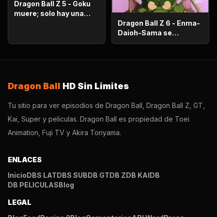
Dragon Ball Z 5 - Goku
muere; solo hay una
oportunidad!.
Dragon Ball Z 6 - Enma-
Daioh-Sama se
sorprende. Habrá que
luchar en el otro
mundo?
Dragon Ball
HD Sin Limites
Tu sitio para ver episodios de Dragon Ball, Dragon Ball Z, GT,
Kai, Super y peliculas. Dragon Ball es propiedad de Toei
Animation, Fuji TV y Akira Toriyama.
ENLACES
Inicio
DBS LAT
DBS SUB
DB GT
DB Z
DB KAI
DB
DB PELICULAS
Blog
LEGAL