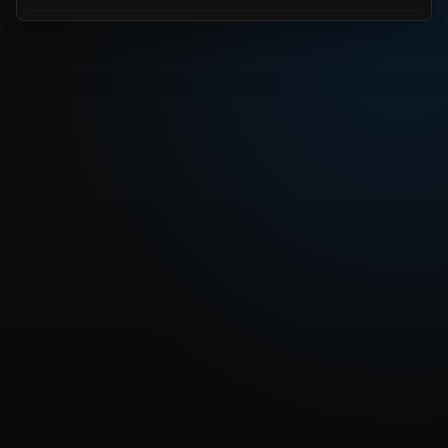
REPRODUCIR CAPITULO
Dragon Ball Z 193 - ¡Papá, Jamás me dare por vencido!
CARGAR REPRODUCTOR