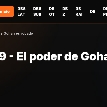
DBS
DBS
DB
DB
DB
D
Inicio
DB
LAT
SUB
GT
Z
KAI
P
 de Gohan es robado
9 - El poder de Goh