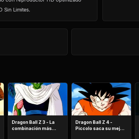
D Sin Limites.
n
Dragon Ball Z 3 - La
Dragon Ball Z 4 -
combinación más
Piccolo saca su mejor
fuerte de este Mundo.
carta! Gohan, un niño