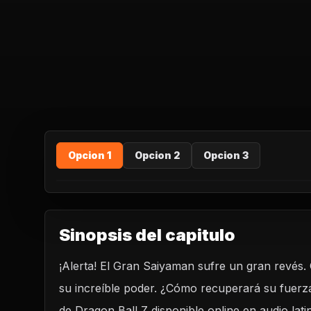
Opcion 1
Opcion 2
Opcion 3
Sinopsis del capitulo
¡Alerta! El Gran Saiyaman sufre un gran revés
REPRODUCIR CAPITULO
su increíble poder. ¿Cómo recuperará su fuerza
Dragon Ball Z 219 - El poder de Gohan es robado
de Dragon Ball Z disponible online en audio la