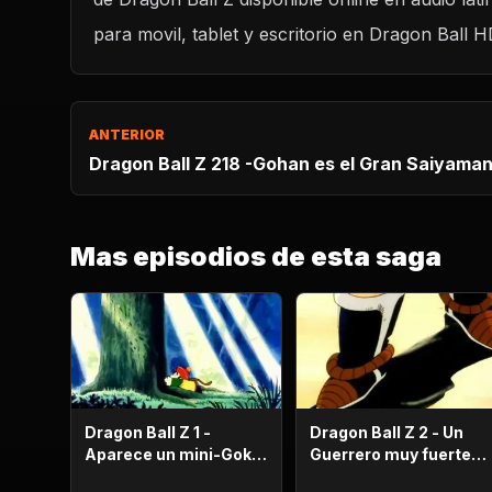
CARGAR REPRODUCTOR
para movil, tablet y escritorio en Dragon Ball H
ANTERIOR
Dragon Ball Z 218 -Gohan es el Gran Saiyama
Mas episodios de esta saga
Dragon Ball Z 1 -
Dragon Ball Z 2 - Un
Aparece un mini-Goku,
Guerrero muy fuerte
su nombre es Gohan.
con antecedentes