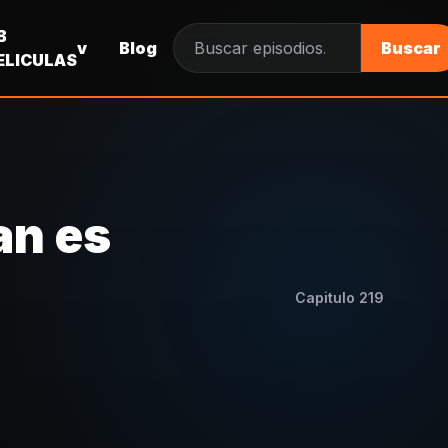
B
v
Blog
Buscar
Buscar episodios
ELICULAS
an es
Capitulo
219