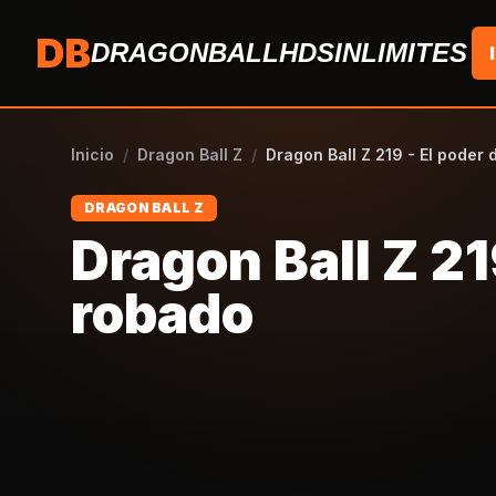
Saltar al contenido
DB
DRAGONBALLHDSINLIMITES
Inicio
/
Dragon Ball Z
/
Dragon Ball Z 219 - El poder
DRAGON BALL Z
Dragon Ball Z 21
robado