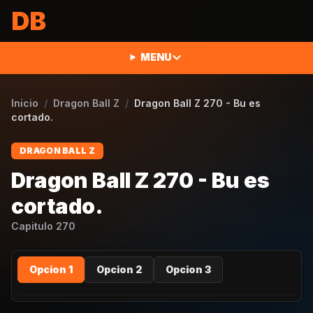
Saltar al contenido
DB
MENU
Inicio
/
Dragon Ball Z
/
Dragon Ball Z 270 - Bu es
cortado.
DRAGON BALL Z
Dragon Ball Z 270 - Bu es
cortado.
Capitulo
270
Opcion 1
Opcion 2
Opcion 3