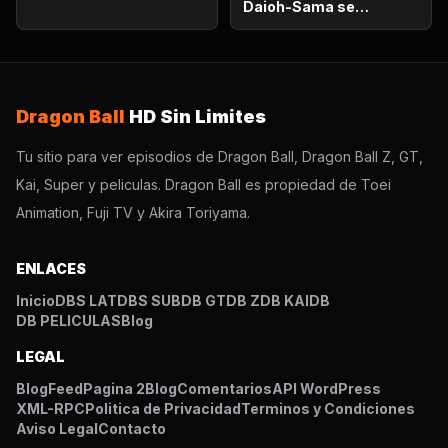
Daioh-Sama se
sorprende. Habrá que
luchar en el otro
mundo?
Dragon Ball
HD Sin Limites
Tu sitio para ver episodios de Dragon Ball, Dragon Ball Z, GT,
Kai, Super y peliculas. Dragon Ball es propiedad de Toei
Animation, Fuji TV y Akira Toriyama.
ENLACES
Inicio
DBS LAT
DBS SUB
DB GT
DB Z
DB KAI
DB
DB PELICULAS
Blog
LEGAL
Blog
Feed
Pagina 2
Blog
Comentarios
API WordPress
XML-RPC
Politica de Privacidad
Terminos y Condiciones
Aviso Legal
Contacto