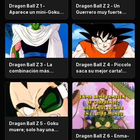
Dragon Ball Z 1 -
Dragon Ball Z 2 - Un
Aparece un mini-Goku,
Guerrero muy fuerte
su nombre es Gohan.
con antecedentes
históricos; se trata del
hermano mayor de
Goku.
Dragon Ball Z 3 - La
Dragon Ball Z 4 - Piccolo
combinación más
saca su mejor carta!
fuerte de este Mundo.
Gohan, un niño llorón.
Dragon Ball Z 5 - Goku
muere; solo hay una
oportunidad!.
Dragon Ball Z 6 - Enma-