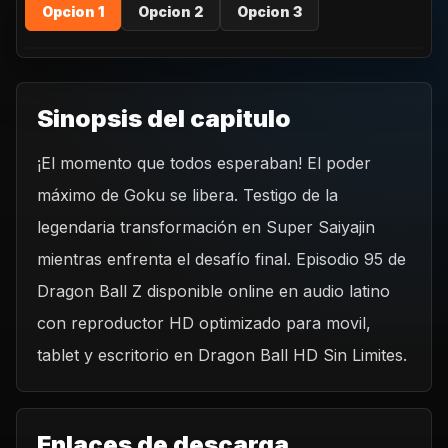
Opcion 1
Opcion 2
Opcion 3
Sinopsis del capitulo
¡El momento que todos esperaban! El poder
REPRODUCIR CAPITULO
máximo de Goku se libera. Testigo de la
Dragon Ball Z 95 - Finalmente, Goku se convierte en el
Legendario Super Saiyajin.
legendaria transformación en Super Saiyajin
CARGAR REPRODUCTOR
mientras enfrenta el desafío final. Episodio 95 de
Dragon Ball Z disponible online en audio latino
con reproductor HD optimizado para movil,
tablet y escritorio en Dragon Ball HD Sin Limites.
Enlaces de descarga