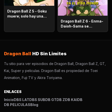
Dragon Ball Z 5 - Goku
muere; solo hay una
oportunidad!.
Dragon Ball Z 6 - Enma-
Daioh-Sama se
sorprende. Habrá que
luchar en el otro
mundo?
Dragon Ball
HD Sin Limites
Tu sitio para ver episodios de Dragon Ball, Dragon Ball Z, GT,
Kai, Super y peliculas. Dragon Ball es propiedad de Toei
Animation, Fuji TV y Akira Toriyama.
ENLACES
Inicio
DBS LAT
DBS SUB
DB GT
DB Z
DB KAI
DB
DB PELICULAS
Blog