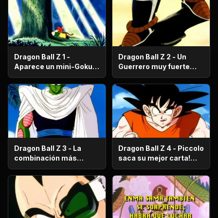
Dragon Ball Z 1 -
Dragon Ball Z 2 - Un
Aparece un mini-Goku,
Guerrero muy fuerte
su nombre es Gohan.
con antecedentes
históricos; se trata del
hermano mayor de
Goku.
Dragon Ball Z 3 - La
Dragon Ball Z 4 - Piccolo
combinación más
saca su mejor carta!
fuerte de este Mundo.
Gohan, un niño llorón.