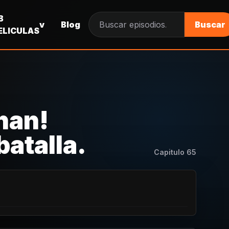
B
v
Blog
Buscar
Buscar episodios
ELICULAS
han!
batalla.
Capitulo
65