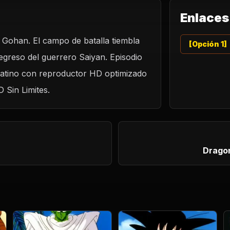
Enlaces
a Gohan. El campo de batalla tiembla
LO
[Opción 1]
egreso del guerrero Saiyan. Episodio
almente llega
 latino con reproductor HD optimizado
D Sin Limites.
Dragon