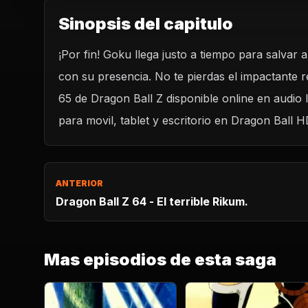
Sinopsis del capitulo
¡Por fin! Goku llega justo a tiempo para salvar 
REPRODUCIR CAPITU
con su presencia. No te pierdas el impactante r
Dragon Ball Z 65 - No te mueras Gohan! Goku fin
al campo de batalla.
65 de Dragon Ball Z disponible online en audio
CARGAR REPRODUCTOR
para movil, tablet y escritorio en Dragon Ball H
ANTERIOR
Dragon Ball Z 64 - El terrible Rikum.
Mas episodios de esta saga