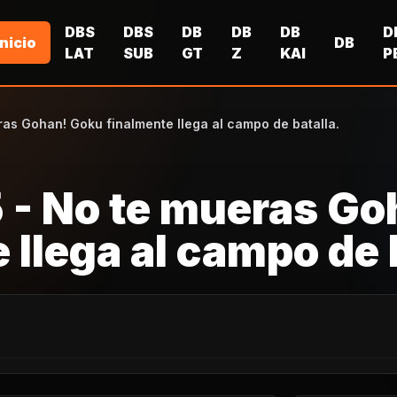
DBS
DBS
DB
DB
DB
D
Inicio
DB
LAT
SUB
GT
Z
KAI
P
ras Gohan! Goku finalmente llega al campo de batalla.
5 - No te mueras Go
llega al campo de 