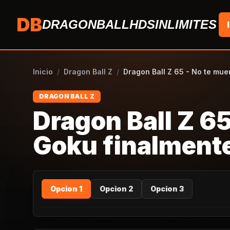
Saltar al contenido
DB
DRAGONBALLHDSINLIMITES
Inicio
/
Dragon Ball Z
/
Dragon Ball Z 65 - No te mue
DRAGON BALL Z
Dragon Ball Z 6
Goku finalmente 
Opcion 1
Opcion 2
Opcion 3