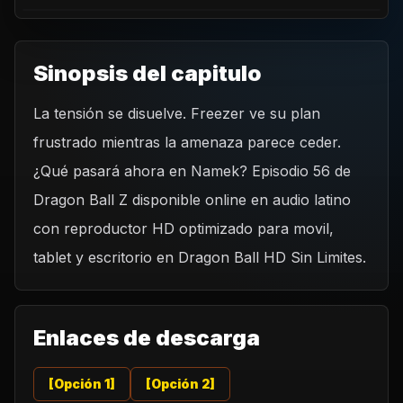
Sinopsis del capitulo
La tensión se disuelve. Freezer ve su plan
REPRODUCIR CAPITULO
frustrado mientras la amenaza parece ceder.
Dragon Ball Z 56 - El complot de Freezer se ha
desvanecido.
¿Qué pasará ahora en Namek? Episodio 56 de
CARGAR REPRODUCTOR
Dragon Ball Z disponible online en audio latino
con reproductor HD optimizado para movil,
tablet y escritorio en Dragon Ball HD Sin Limites.
Enlaces de descarga
[Opción 1]
[Opción 2]