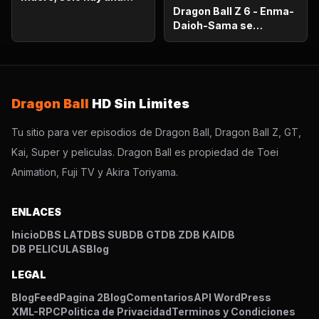
oportunidad!.
Dragon Ball Z 6 - Enma-
Daioh-Sama se
sorprende. Habrá que
luchar en el otro
mundo?
Dragon Ball
HD Sin Limites
Tu sitio para ver episodios de Dragon Ball, Dragon Ball Z, GT,
Kai, Super y peliculas. Dragon Ball es propiedad de Toei
Animation, Fuji TV y Akira Toriyama.
ENLACES
Inicio
DBS LAT
DBS SUB
DB GT
DB Z
DB KAI
DB
DB PELICULAS
Blog
LEGAL
Blog
Feed
Pagina 2
Blog
Comentarios
API WordPress
XML-RPC
Politica de Privacidad
Terminos y Condiciones