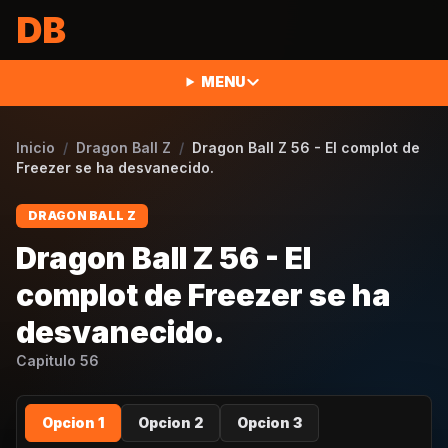
Saltar al contenido
DB
MENU
Inicio
/
Dragon Ball Z
/
Dragon Ball Z 56 - El complot de
Freezer se ha desvanecido.
DRAGON BALL Z
Dragon Ball Z 56 - El
complot de Freezer se ha
desvanecido.
Capitulo
56
Opcion 1
Opcion 2
Opcion 3