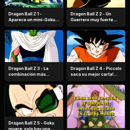
Dragon Ball Z 1 -
Dragon Ball Z 2 - Un
Aparece un mini-Goku,
Guerrero muy fuerte
su nombre es Gohan.
con antecedentes
históricos; se trata del
hermano mayor de
Goku.
Dragon Ball Z 3 - La
Dragon Ball Z 4 - Piccolo
combinación más
saca su mejor carta!
fuerte de este Mundo.
Gohan, un niño llorón.
Dragon Ball Z 5 - Goku
muere; solo hay una