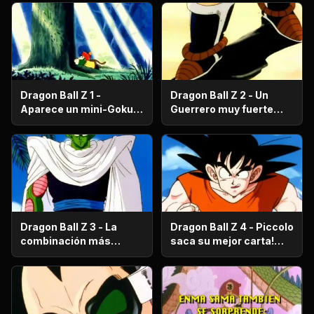
Dragon Ball Z 1 -
Dragon Ball Z 2 - Un
Aparece un mini-Goku,
Guerrero muy fuerte
su nombre es Gohan.
con antecedentes
históricos; se trata del
hermano mayor de
Goku.
Dragon Ball Z 3 - La
Dragon Ball Z 4 - Piccolo
combinación más
saca su mejor carta!
fuerte de este Mundo.
Gohan, un niño llorón.