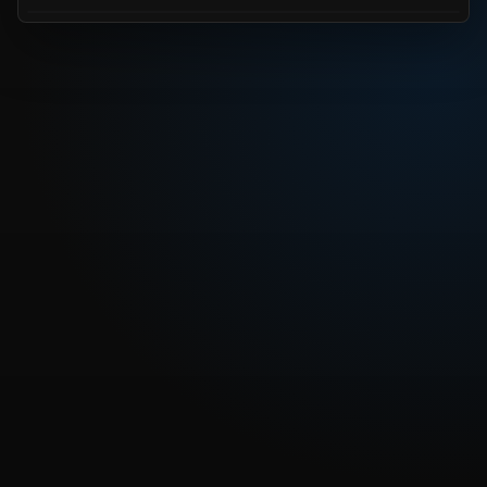
REPRODUCIR CAPITULO
Dragon Ball Z 53 - La terrible tranformación de Zabon.
CARGAR REPRODUCTOR