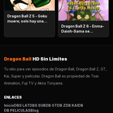
Dragon Ball Z 5 - Goku
muere; solo hay una
oportunidad!.
Dragon Ball Z 6 - Enma-
Daioh-Sama se
sorprende. Habrá que
luchar en el otro
mundo?
Dragon Ball
HD Sin Limites
Tu sitio para ver episodios de Dragon Ball, Dragon Ball Z, GT,
Kai, Super y peliculas. Dragon Ball es propiedad de Toei
Animation, Fuji TV y Akira Toriyama.
ENLACES
Inicio
DBS LAT
DBS SUB
DB GT
DB Z
DB KAI
DB
DB PELICULAS
Blog