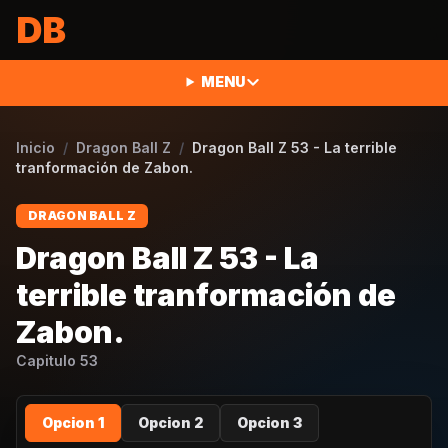
Saltar al contenido
DB
MENU
Inicio
/
Dragon Ball Z
/
Dragon Ball Z 53 - La terrible
tranformación de Zabon.
DRAGON BALL Z
Dragon Ball Z 53 - La
terrible tranformación de
Zabon.
Capitulo
53
Opcion 1
Opcion 2
Opcion 3