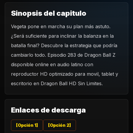
Sinopsis del capitulo
Vegeta pone en marcha su plan más astuto.
REPRODUCIR CAPITULO
¿Será suficiente para inclinar la balanza en la
Dragon Ball Z 283 - La estrategia de Vegeta.
batalla final? Descubre la estrategia que podría
CARGAR REPRODUCTOR
cambiarlo todo. Episodio 283 de Dragon Ball Z
disponible online en audio latino con
reproductor HD optimizado para movil, tablet y
escritorio en Dragon Ball HD Sin Limites.
Enlaces de descarga
[Opción 1]
[Opción 2]