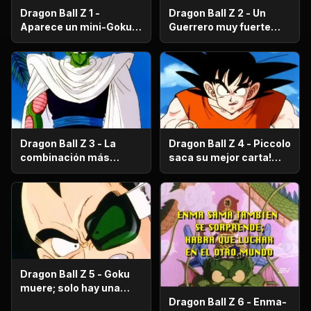
Dragon Ball Z 1 -
Dragon Ball Z 2 - Un
Aparece un mini-Goku,
Guerrero muy fuerte
su nombre es Gohan.
con antecedentes
históricos; se trata del
hermano mayor de
Goku.
Dragon Ball Z 3 - La
Dragon Ball Z 4 - Piccolo
combinación más
saca su mejor carta!
fuerte de este Mundo.
Gohan, un niño llorón.
Dragon Ball Z 5 - Goku
muere; solo hay una
oportunidad!.
Dragon Ball Z 6 - Enma-