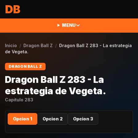
Saltar al contenido
DB
MENU
Inicio
/
Dragon Ball Z
/
Dragon Ball Z 283 - La estrategia
de Vegeta.
DRAGON BALL Z
Dragon Ball Z 283 - La
estrategia de Vegeta.
Capitulo
283
Opcion 1
Opcion 2
Opcion 3