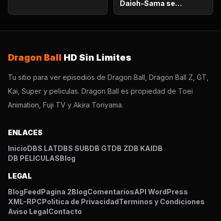
Daioh-Sama se
sorprende. Habrá que
luchar en el otro
mundo?
Dragon Ball
HD Sin Limites
Tu sitio para ver episodios de Dragon Ball, Dragon Ball Z, GT,
Kai, Super y peliculas. Dragon Ball es propiedad de Toei
Animation, Fuji TV y Akira Toriyama.
ENLACES
Inicio
DBS LAT
DBS SUB
DB GT
DB Z
DB KAI
DB
DB PELICULAS
Blog
LEGAL
Blog
Feed
Pagina 2
Blog
Comentarios
API WordPress
XML-RPC
Politica de Privacidad
Terminos y Condiciones
Aviso Legal
Contacto