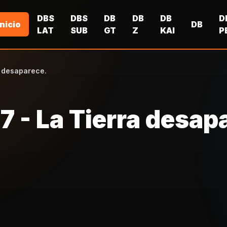
DBS
DBS
DB
DB
DB
D
Inicio
DB
LAT
SUB
GT
Z
KAI
P
a desaparece.
7 - La Tierra desap