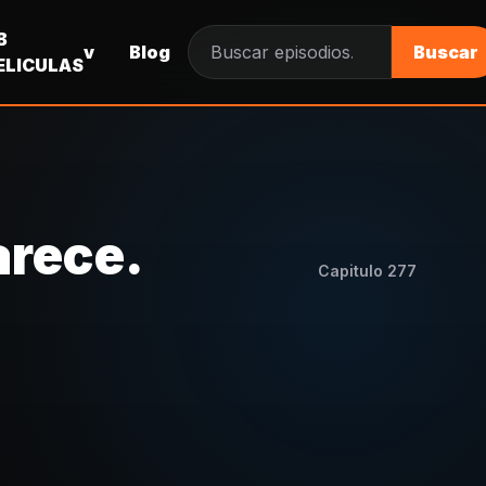
B
v
Blog
Buscar
Buscar episodios
ELICULAS
arece.
Capitulo
277