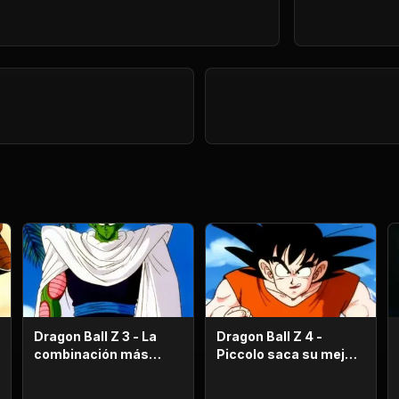
Dragon Ball Z 3 - La
Dragon Ball Z 4 -
combinación más
Piccolo saca su mejor
fuerte de este Mundo.
carta! Gohan, un niño
llorón.