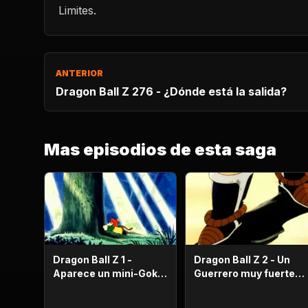
Limites.
ANTERIOR
Dragon Ball Z 276 - ¿Dónde está la salida?
Mas episodios de esta saga
Dragon Ball Z 1 -
Dragon Ball Z 2 - Un
Aparece un mini-Goku,
Guerrero muy fuerte
su nombre es Gohan.
con antecedentes
históricos; se trata del