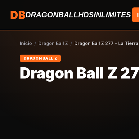
Saltar al contenido
DB
DRAGONBALLHDSINLIMITES
Inicio
/
Dragon Ball Z
/
Dragon Ball Z 277 - La Tierr
DRAGON BALL Z
Dragon Ball Z 27