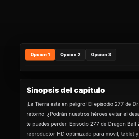
Opcion 1
Opcion 2
Opcion 3
Sinopsis del capitulo
¡La Tierra está en peligro! El episodio 277 de 
REPRODUCIR CAPITULO
retorno. ¿Podrán nuestros héroes evitar el des
Dragon Ball Z 277 - La Tierra desaparece.
te puedes perder. Episodio 277 de Dragon Ball Z
CARGAR REPRODUCTOR
reproductor HD optimizado para movil, tablet y