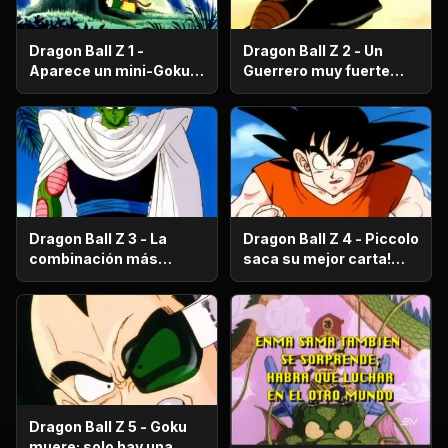
Dragon Ball Z 1 -
Dragon Ball Z 2 - Un
Aparece un mini-Goku,
Guerrero muy fuerte
su nombre es Gohan.
con antecedentes
históricos; se trata del
hermano mayor de
Goku.
Dragon Ball Z 3 - La
Dragon Ball Z 4 - Piccolo
combinación más
saca su mejor carta!
fuerte de este Mundo.
Gohan, un niño llorón.
Dragon Ball Z 5 - Goku
muere; solo hay una