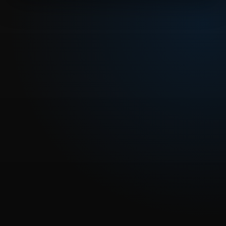
REPRODUCIR CAPITULO
Dragon Ball Z 243 - La legendaria espada Z
CARGAR REPRODUCTOR