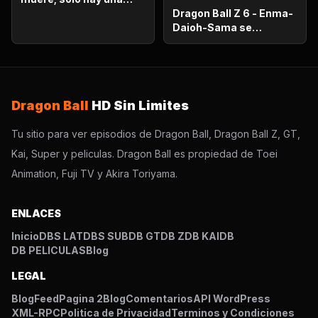
oportunidad!.
Dragon Ball Z 6 - Enma-
Daioh-Sama se
sorprende. Habrá que
luchar en el otro
mundo?
Dragon Ball
HD Sin Limites
Tu sitio para ver episodios de Dragon Ball, Dragon Ball Z, GT,
Kai, Super y peliculas. Dragon Ball es propiedad de Toei
Animation, Fuji TV y Akira Toriyama.
ENLACES
Inicio
DBS LAT
DBS SUB
DB GT
DB Z
DB KAI
DB
DB PELICULAS
Blog
LEGAL
Blog
Feed
Pagina 2
Blog
Comentarios
API WordPress
XML-RPC
Politica de Privacidad
Terminos y Condiciones