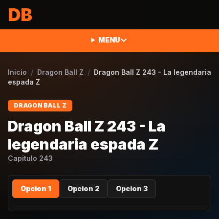
Saltar al contenido
DB
MENU
Inicio
/
Dragon Ball Z
/
Dragon Ball Z 243 - La legendaria
espada Z
DRAGON BALL Z
Dragon Ball Z 243 - La
legendaria espada Z
Capitulo
243
Opcion 1
Opcion 2
Opcion 3