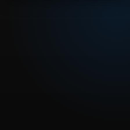
REPRODUCIR CAPITULO
Dragon Ball Z 225 -Una pelea difícil contra el No. 18
CARGAR REPRODUCTOR