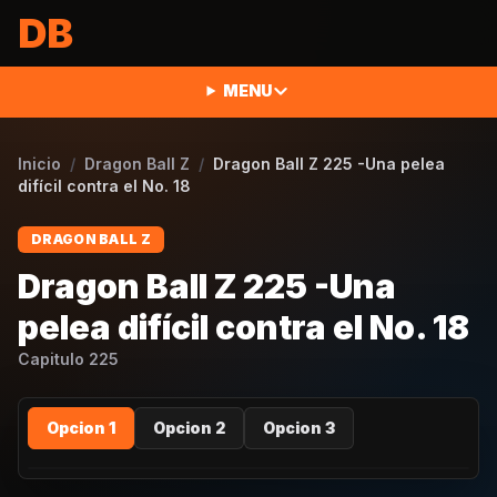
Saltar al contenido
DB
MENU
Inicio
/
Dragon Ball Z
/
Dragon Ball Z 225 -Una pelea
difícil contra el No. 18
DRAGON BALL Z
Dragon Ball Z 225 -Una
pelea difícil contra el No. 18
Capitulo
225
Opcion 1
Opcion 2
Opcion 3