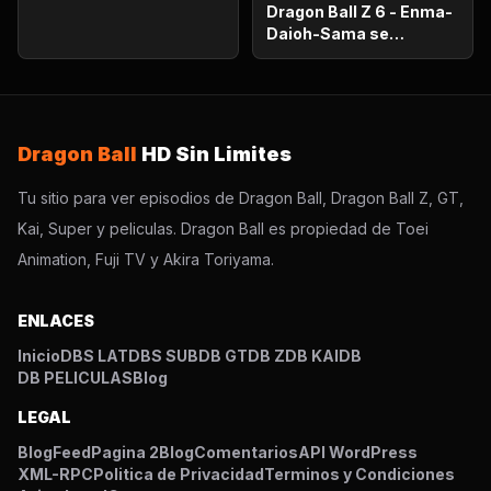
oportunidad!.
Dragon Ball Z 6 - Enma-
Daioh-Sama se
sorprende. Habrá que
luchar en el otro
mundo?
Dragon Ball
HD Sin Limites
Tu sitio para ver episodios de Dragon Ball, Dragon Ball Z, GT,
Kai, Super y peliculas. Dragon Ball es propiedad de Toei
Animation, Fuji TV y Akira Toriyama.
ENLACES
Inicio
DBS LAT
DBS SUB
DB GT
DB Z
DB KAI
DB
DB PELICULAS
Blog
LEGAL
Blog
Feed
Pagina 2
Blog
Comentarios
API WordPress
XML-RPC
Politica de Privacidad
Terminos y Condiciones