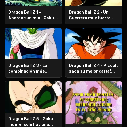
Dragon Ball Z 1 -
Dragon Ball Z 2 - Un
Aparece un mini-Goku,
Guerrero muy fuerte
su nombre es Gohan.
con antecedentes
históricos; se trata del
hermano mayor de
Goku.
Dragon Ball Z 3 - La
Dragon Ball Z 4 - Piccolo
combinación más
saca su mejor carta!
fuerte de este Mundo.
Gohan, un niño llorón.
Dragon Ball Z 5 - Goku
muere; solo hay una