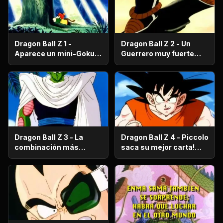
Dragon Ball Z 1 -
Dragon Ball Z 2 - Un
Aparece un mini-Goku,
Guerrero muy fuerte
su nombre es Gohan.
con antecedentes
históricos; se trata del
hermano mayor de
Goku.
Dragon Ball Z 3 - La
Dragon Ball Z 4 - Piccolo
combinación más
saca su mejor carta!
fuerte de este Mundo.
Gohan, un niño llorón.