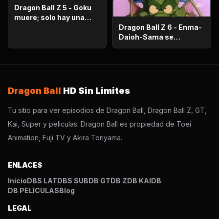
Dragon Ball Z 5 - Goku
muere; solo hay una
oportunidad!.
Dragon Ball Z 6 - Enma-
Daioh-Sama se
sorprende. Habrá que
luchar en el otro
mundo?
Dragon Ball
HD Sin Limites
Tu sitio para ver episodios de Dragon Ball, Dragon Ball Z, GT,
Kai, Super y peliculas. Dragon Ball es propiedad de Toei
Animation, Fuji TV y Akira Toriyama.
ENLACES
Inicio
DBS LAT
DBS SUB
DB GT
DB Z
DB KAI
DB
DB PELICULAS
Blog
LEGAL