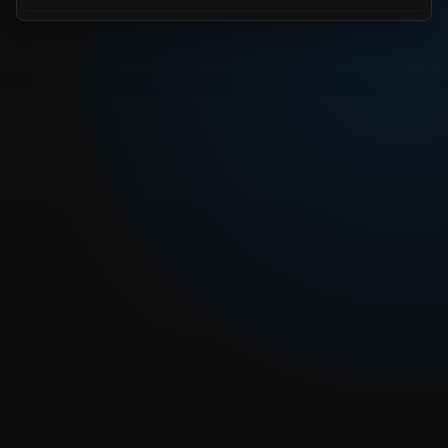
REPRODUCIR CAPITULO
Dragon Ball Z 208 - Los guerreros Z se reunen de nuevo
CARGAR REPRODUCTOR