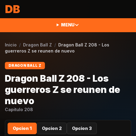
Saltar al contenido
DB
MENU
Inicio
/
Dragon Ball Z
/
Dragon Ball Z 208 - Los
guerreros Z se reunen de nuevo
DRAGON BALL Z
Dragon Ball Z 208 - Los
guerreros Z se reunen de
nuevo
Capitulo
208
Opcion 1
Opcion 2
Opcion 3