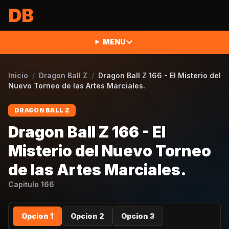
Saltar al contenido
DB
MENU
Inicio
/
Dragon Ball Z
/
Dragon Ball Z 166 - El Misterio del
Nuevo Torneo de las Artes Marciales.
DRAGON BALL Z
Dragon Ball Z 166 - El
Misterio del Nuevo Torneo
de las Artes Marciales.
Capitulo
166
Opcion 1
Opcion 2
Opcion 3