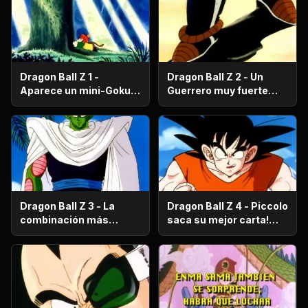
Dragon Ball Z 1 -
Dragon Ball Z 2 - Un
Aparece un mini-Goku,
Guerrero muy fuerte
su nombre es Gohan.
con antecedentes
históricos; se trata del
hermano mayor de
Goku.
Dragon Ball Z 3 - La
Dragon Ball Z 4 - Piccolo
combinación más
saca su mejor carta!
fuerte de este Mundo.
Gohan, un niño llorón.