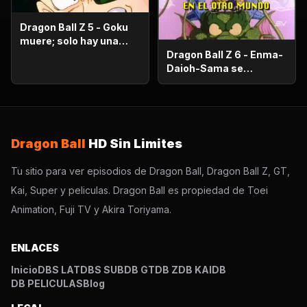
Dragon Ball Z 5 - Goku
muere; solo hay una
oportunidad!.
Dragon Ball Z 6 - Enma-
Daioh-Sama se
sorprende. Habrá que
luchar en el otro
mundo?
Dragon Ball
HD Sin Limites
Tu sitio para ver episodios de Dragon Ball, Dragon Ball Z, GT,
Kai, Super y peliculas. Dragon Ball es propiedad de Toei
Animation, Fuji TV y Akira Toriyama.
ENLACES
Inicio
DBS LAT
DBS SUB
DB GT
DB Z
DB KAI
DB
DB PELICULAS
Blog