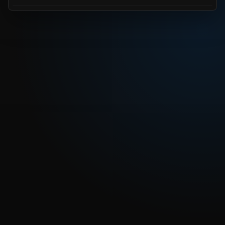
REPRODUCIR CAPITULO
Dragon Ball Z 166 - El Misterio del Nuevo Torneo de las
Artes Marciales.
CARGAR REPRODUCTOR