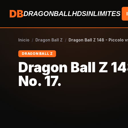
Saltar al contenido
DB
DRAGONBALLHDSINLIMITES
Inicio
/
Dragon Ball Z
/
Dragon Ball Z 148 - Piccolo v
DRAGON BALL Z
Dragon Ball Z 14
No. 17.