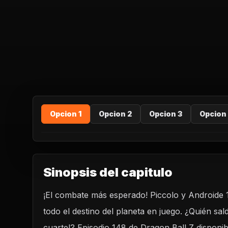
Opcion 1
Opcion 2
Opcion 3
Opcion
Sinopsis del capitulo
¡El combate más esperado! Piccolo y Androide 
REPRODUCIR CAPITULO
todo el destino del planeta en juego. ¿Quién sald
Dragon Ball Z 148 - Piccolo vs el Androide No. 17.
cuartel? Episodio 148 de Dragon Ball Z disponib