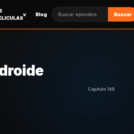
B
v
Blog
Buscar
Buscar episodios
ELICULAS
ndroide
Capitulo
148