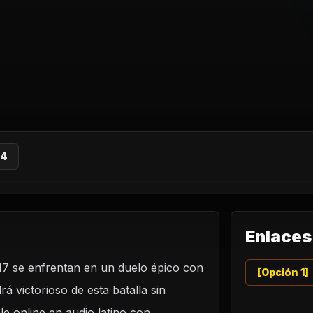
 4
Enlaces
17 se enfrentan en un duelo épico con
[Opción 1]
rá victorioso de esta batalla sin
le online en audio latino con