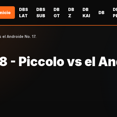
DBS
DBS
DB
DB
DB
D
Inicio
DB
LAT
SUB
GT
Z
KAI
P
s el Androide No. 17.
8 - Piccolo vs el A