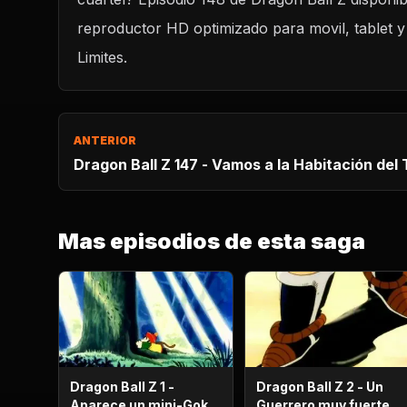
CARGAR REPRODUCTOR
reproductor HD optimizado para movil, tablet y
Limites.
ANTERIOR
Dragon Ball Z 147 - Vamos a la Habitación del
Mas episodios de esta saga
Dragon Ball Z 1 -
Dragon Ball Z 2 - Un
Aparece un mini-Goku,
Guerrero muy fuerte