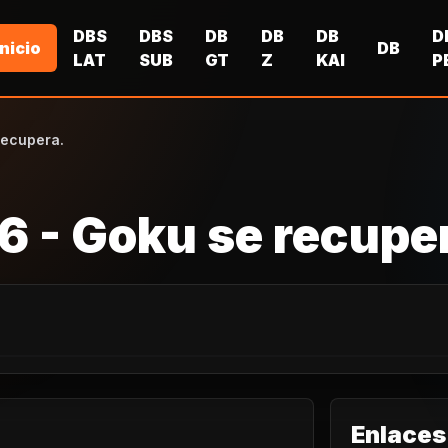
DBS
DBS
DB
DB
DB
D
Inicio
DB
LAT
SUB
GT
Z
KAI
P
recupera.
6 - Goku se recupe
Enlaces