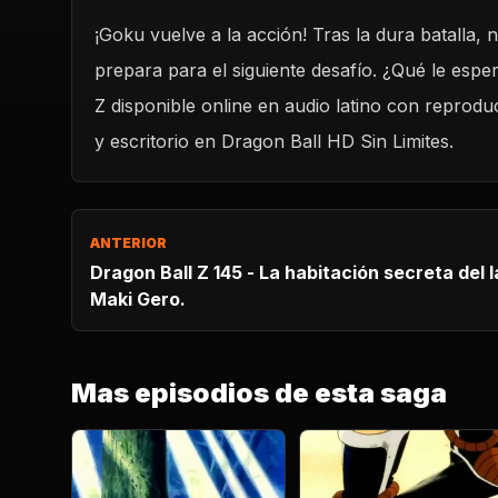
¡Goku vuelve a la acción! Tras la dura batalla,
REPRODUCIR CAPITULO
prepara para el siguiente desafío. ¿Qué le esp
Dragon Ball Z 146 - Goku se recupera.
Z disponible online en audio latino con reprodu
CARGAR REPRODUCTOR
y escritorio en Dragon Ball HD Sin Limites.
ANTERIOR
Dragon Ball Z 145 - La habitación secreta del 
Maki Gero.
Mas episodios de esta saga