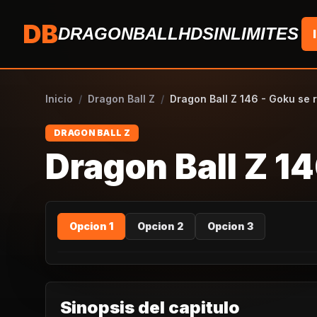
Saltar al contenido
DB
DRAGONBALLHDSINLIMITES
Inicio
/
Dragon Ball Z
/
Dragon Ball Z 146 - Goku se 
DRAGON BALL Z
Dragon Ball Z 14
Opcion 1
Opcion 2
Opcion 3
Sinopsis del capitulo