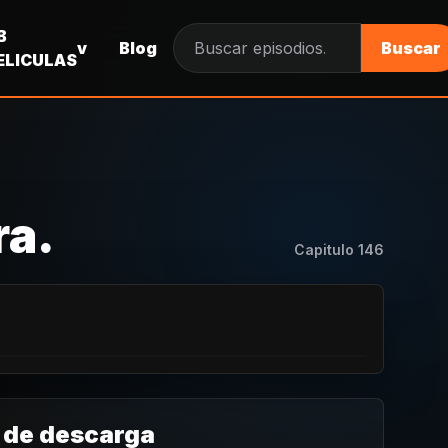
B
v
Blog
Buscar
Buscar episodios
ELICULAS
ra.
Capitulo
146
 de descarga