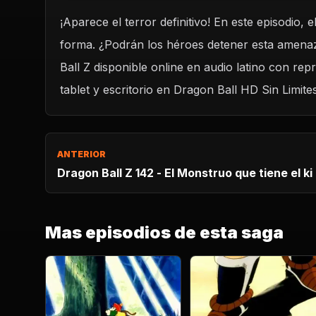
¡Aparece el terror definitivo! En este episodio, 
REPRODUCIR CAPITULO
forma. ¿Podrán los héroes detener esta amenaz
Dragon Ball Z 143 - El Androide Cell.
Ball Z disponible online en audio latino con re
CARGAR REPRODUCTOR
tablet y escritorio en Dragon Ball HD Sin Limites
ANTERIOR
Dragon Ball Z 142 - El Monstruo que tiene el ki
Mas episodios de esta saga