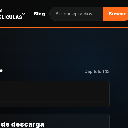
B
v
Blog
Buscar
Buscar episodios
ELICULAS
.
Capitulo
143
 de descarga