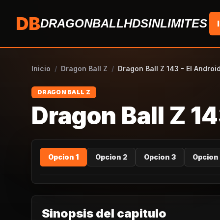
Saltar al contenido
DB
DRAGONBALLHDSINLIMITES
Inicio
/
Dragon Ball Z
/
Dragon Ball Z 143 - El Android
DRAGON BALL Z
Dragon Ball Z 14
Opcion 1
Opcion 2
Opcion 3
Opcion
Sinopsis del capitulo