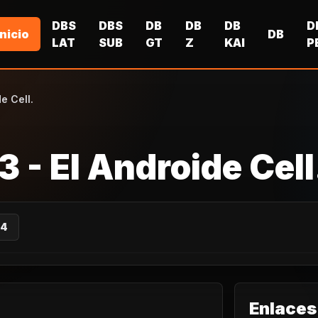
DBS
DBS
DB
DB
DB
D
Inicio
DB
LAT
SUB
GT
Z
KAI
P
e Cell.
3 - El Androide Cell
 4
Enlaces