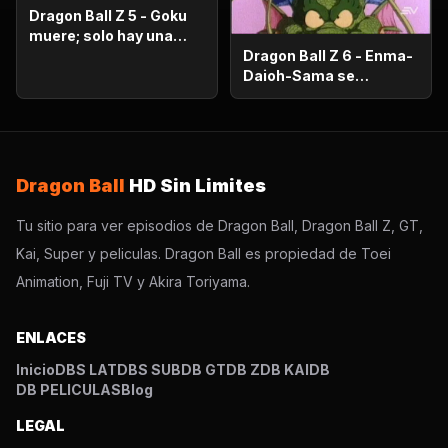
Dragon Ball Z 5 - Goku
muere; solo hay una
oportunidad!.
Dragon Ball Z 6 - Enma-
Daioh-Sama se
sorprende. Habrá que
luchar en el otro
mundo?
Dragon Ball
HD Sin Limites
Tu sitio para ver episodios de Dragon Ball, Dragon Ball Z, GT,
Kai, Super y peliculas. Dragon Ball es propiedad de Toei
Animation, Fuji TV y Akira Toriyama.
ENLACES
Inicio
DBS LAT
DBS SUB
DB GT
DB Z
DB KAI
DB
DB PELICULAS
Blog
LEGAL