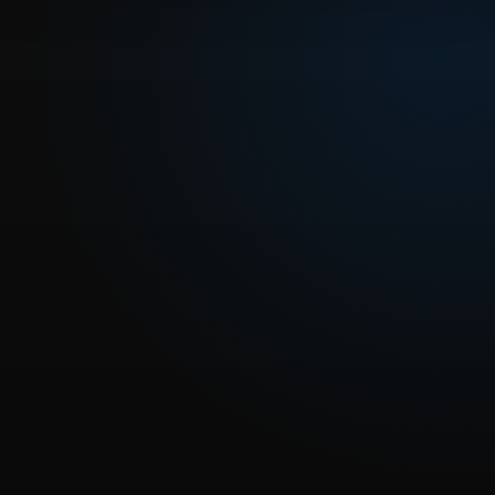
REPRODUCIR CAPITULO
Dragon Ball Z 129 - Vegeta se Convierte en Super-
Saiyajin.
CARGAR REPRODUCTOR