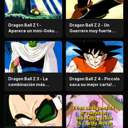
Dragon Ball Z 1 -
Dragon Ball Z 2 - Un
Aparece un mini-Goku,
Guerrero muy fuerte
su nombre es Gohan.
con antecedentes
históricos; se trata del
hermano mayor de
Goku.
Dragon Ball Z 3 - La
Dragon Ball Z 4 - Piccolo
combinación más
saca su mejor carta!
fuerte de este Mundo.
Gohan, un niño llorón.