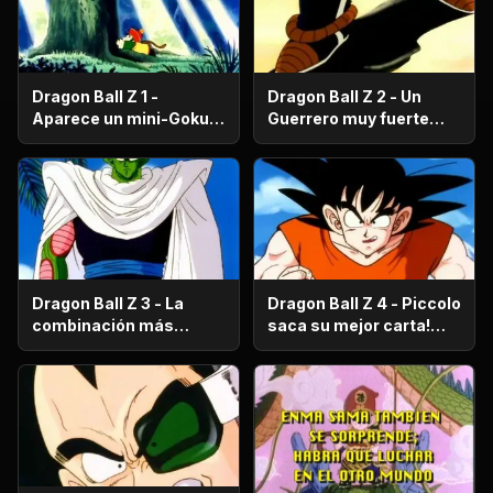
Dragon Ball Z 1 -
Dragon Ball Z 2 - Un
Aparece un mini-Goku,
Guerrero muy fuerte
su nombre es Gohan.
con antecedentes
históricos; se trata del
hermano mayor de
Goku.
Dragon Ball Z 3 - La
Dragon Ball Z 4 - Piccolo
combinación más
saca su mejor carta!
fuerte de este Mundo.
Gohan, un niño llorón.