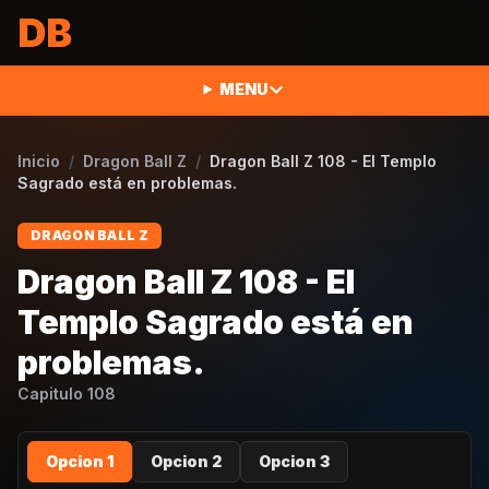
Saltar al contenido
DB
MENU
Inicio
/
Dragon Ball Z
/
Dragon Ball Z 108 - El Templo
Sagrado está en problemas.
DRAGON BALL Z
Dragon Ball Z 108 - El
Templo Sagrado está en
problemas.
Capitulo
108
Opcion 1
Opcion 2
Opcion 3