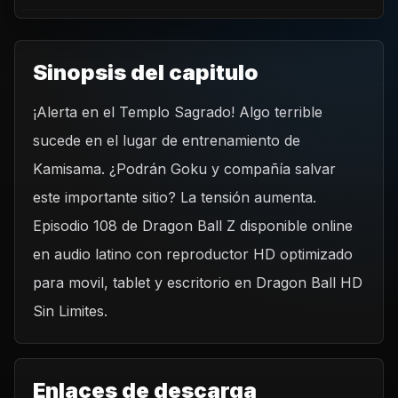
Sinopsis del capitulo
¡Alerta en el Templo Sagrado! Algo terrible
REPRODUCIR CAPITULO
sucede en el lugar de entrenamiento de
Dragon Ball Z 108 - El Templo Sagrado está en
problemas.
Kamisama. ¿Podrán Goku y compañía salvar
CARGAR REPRODUCTOR
este importante sitio? La tensión aumenta.
Episodio 108 de Dragon Ball Z disponible online
en audio latino con reproductor HD optimizado
para movil, tablet y escritorio en Dragon Ball HD
Sin Limites.
Enlaces de descarga