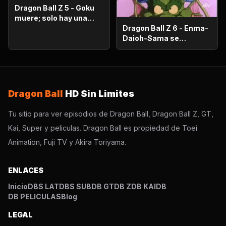
Dragon Ball Z 5 - Goku
muere; solo hay una
oportunidad!.
Dragon Ball Z 6 - Enma-
Daioh-Sama se
sorprende. Habrá que
luchar en el otro
mundo?
Dragon Ball
HD Sin Limites
Tu sitio para ver episodios de Dragon Ball, Dragon Ball Z, GT,
Kai, Super y peliculas. Dragon Ball es propiedad de Toei
Animation, Fuji TV y Akira Toriyama.
ENLACES
Inicio
DBS LAT
DBS SUB
DB GT
DB Z
DB KAI
DB
DB PELICULAS
Blog
LEGAL