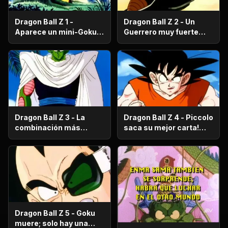
Dragon Ball Z 1 -
Dragon Ball Z 2 - Un
Aparece un mini-Goku,
Guerrero muy fuerte
su nombre es Gohan.
con antecedentes
históricos; se trata del
hermano mayor de
Goku.
Dragon Ball Z 3 - La
Dragon Ball Z 4 - Piccolo
combinación más
saca su mejor carta!
fuerte de este Mundo.
Gohan, un niño llorón.
Dragon Ball Z 5 - Goku
muere; solo hay una